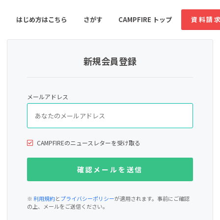
はじめ方はこちら
さがす
CAMPFIRE トップ
資料請
新規会員登録
すめのコミュニティ
人気のコミュニティ
新着のコミュ
メールアドレス
音楽
舞台・パフォーマンス
ゲーム・サービス開発
フード・飲食店
CAMPFIREのニュースレターを受け取る
書籍・雑誌出版
アニメ・漫画
ソーシャルグッド
ビューティー・ヘルス
※
利用規約
と
プライバシーポリシー
が適用されます。事前にご確認
の上、メールをご送信ください。