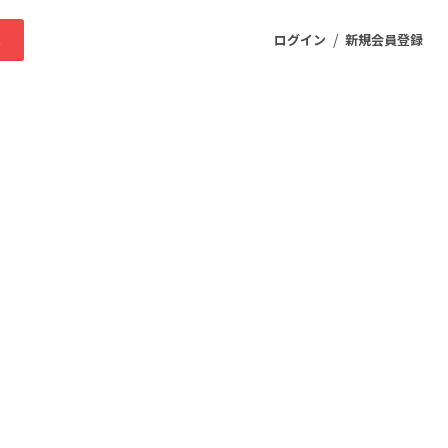
/
求
ログイン
新規会員登録
ニティ
プロダクト
ファッション
スポーツ
ケア
まちづくり・地域活性化