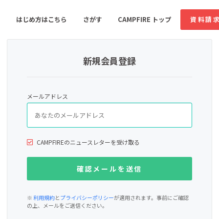
はじめ方はこちら
さがす
CAMPFIRE トップ
資料請
新規会員登録
すめのコミュニティ
人気のコミュニティ
新着のコミュ
メールアドレス
音楽
舞台・パフォーマンス
ゲーム・サービス開発
フード・飲食店
CAMPFIREのニュースレターを受け取る
書籍・雑誌出版
アニメ・漫画
ソーシャルグッド
ビューティー・ヘルス
※
利用規約
と
プライバシーポリシー
が適用されます。事前にご確認
の上、メールをご送信ください。