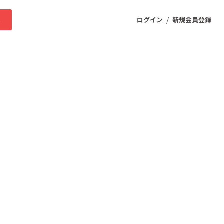
/
求
ログイン
新規会員登録
ニティ
プロダクト
ファッション
スポーツ
ケア
まちづくり・地域活性化