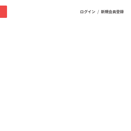
/
求
ログイン
新規会員登録
ニティ
プロダクト
ファッション
スポーツ
ケア
まちづくり・地域活性化