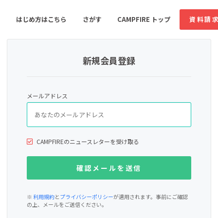
はじめ方はこちら
さがす
CAMPFIRE トップ
資料請
新規会員登録
すめのコミュニティ
人気のコミュニティ
新着のコミュ
メールアドレス
音楽
舞台・パフォーマンス
ゲーム・サービス開発
フード・飲食店
CAMPFIREのニュースレターを受け取る
書籍・雑誌出版
アニメ・漫画
ソーシャルグッド
ビューティー・ヘルス
※
利用規約
と
プライバシーポリシー
が適用されます。事前にご確認
の上、メールをご送信ください。