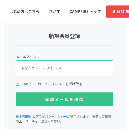
はじめ方はこちら
さがす
CAMPFIRE トップ
資料請
新規会員登録
すめのコミュニティ
人気のコミュニティ
新着のコミュ
メールアドレス
音楽
舞台・パフォーマンス
ゲーム・サービス開発
フード・飲食店
CAMPFIREのニュースレターを受け取る
書籍・雑誌出版
アニメ・漫画
ソーシャルグッド
ビューティー・ヘルス
※
利用規約
と
プライバシーポリシー
が適用されます。事前にご確認
の上、メールをご送信ください。