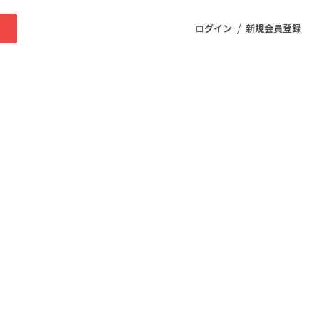
/
求
ログイン
新規会員登録
ニティ
プロダクト
ファッション
スポーツ
ケア
まちづくり・地域活性化