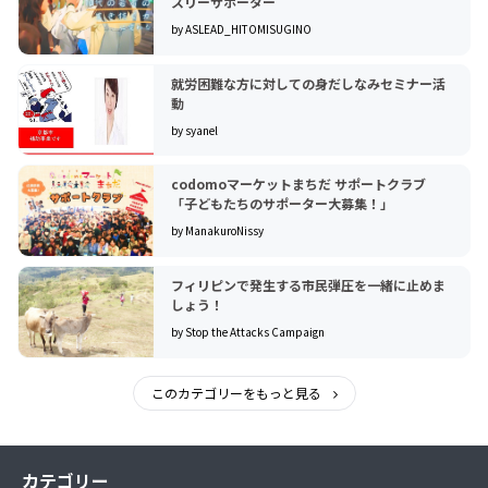
スリーサポーター
by ASLEAD_HITOMISUGINO
就労困難な方に対しての身だしなみセミナー活
動
by syanel
codomoマーケットまちだ サポートクラブ
「子どもたちのサポーター大募集！」
by ManakuroNissy
フィリピンで発生する市民弾圧を一緒に止めま
しょう！
by Stop the Attacks Campaign
このカテゴリーをもっと見る
カテゴリー