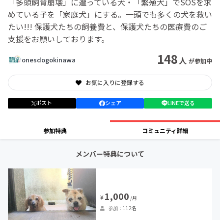
「多頭飼育崩壊」に遭っている犬・「繁殖犬」でSOSを求
めている子を「家庭犬」にする。一頭でも多くの犬を救い
たい!!! 保護犬たちの飼養費と、保護犬たちの医療費のご
支援をお願いしております。
148
人
onesdogokinawa
が参加中
お気に入りに登録する
ポスト
シェア
LINEで送る
参加特典
コミュニティ詳細
メンバー特典について
1,000
¥
/月
参加：112名