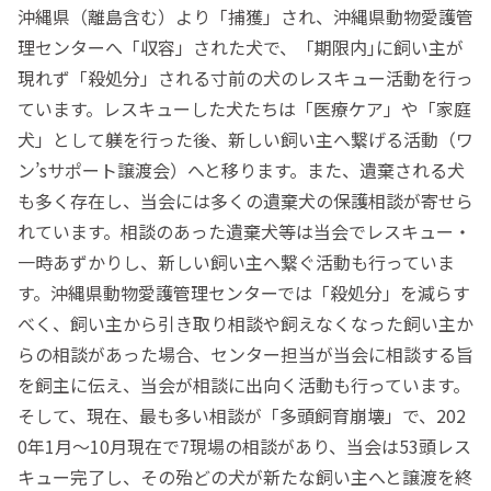
沖縄県（離島含む）より「捕獲」され、沖縄県動物愛護管
理センターへ「収容」された犬で、「期限内｣に飼い主が
現れず「殺処分」される寸前の犬のレスキュー活動を行っ
ています。レスキューした犬たちは「医療ケア」や「家庭
犬」として躾を行った後、新しい飼い主へ繋げる活動（ワ
ン’sサポート譲渡会）へと移ります。また、遺棄される犬
も多く存在し、当会には多くの遺棄犬の保護相談が寄せら
れています。相談のあった遺棄犬等は当会でレスキュー・
一時あずかりし、新しい飼い主へ繋ぐ活動も行っていま
す。沖縄県動物愛護管理センターでは「殺処分」を減らす
べく、飼い主から引き取り相談や飼えなくなった飼い主か
らの相談があった場合、センター担当が当会に相談する旨
を飼主に伝え、当会が相談に出向く活動も行っています。
そして、現在、最も多い相談が「多頭飼育崩壊」で、202
0年1月～10月現在で7現場の相談があり、当会は53頭レス
キュー完了し、その殆どの犬が新たな飼い主へと譲渡を終