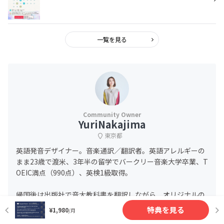
一覧を見る
YuriNakajima
東京都
英語発音デザイナー。音楽通訳／翻訳者。英語アレルギーの
まま23歳で渡米、3年半の留学でバークリー音楽大学卒業、T
OEIC満点（990点）、英検1級取得。
帰国後は出版社で音大教科書を翻訳しながら、オリジナルの
英語発音指導法を開発。ヴォーカリストとして学んだ知識で
特典を見る
¥1,980
/月
英語スピーキングの抑揚を音楽的に分析指導する方法を確立