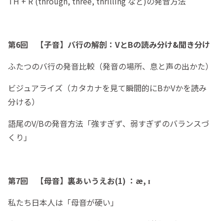
TH + R (through, three, thrilling など)の発音方法
第6回 【子音】バ行の解剖：VとBの読み分け&聞き分け
ふたつのバ行の発音比較（発音の場所、息と声の出かた）
ビジュアライズ（カタカナを見て瞬間的にBかVかを読み
分ける）
語尾のV/Bの発音方法「強すぎず、弱すぎずのバランスづ
くり」
第7回 【母音】裏あいうえお(1) ：æ, ɪ
私たち日本人は「母音が硬い」