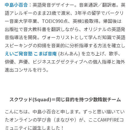
中島小百合
：英語発音デザイナー。音楽通訳／翻訳者。英
語アレルギーのまま23歳で渡米、3年半の留学でバークリ
ー音楽大学卒業、TOEIC990点、英検1級取得。帰国後は
出版社で音大教科書を翻訳しながら、オリジナルの英語発
音指導法を開発。ヴォーカリストとして学んだ知識で英語
スピーキングの抑揚を音楽的に分析指導する方法を確立し
えいご発音塾 こまば音庵
(おんあん) を立ち上げ、歌手、
俳優、声優、ビジネスエグゼクティブへの個人指導と海外
進出コンサルを行う。
スクワッド(Squad)＝同じ目的を持つ少数精鋭チーム
こんにちは、中島小百合と申します。ずっと思い描いてい
たオンラインの学び舎（まなびや）が、ここCAMPFIREコ
ミュニティに誕生しました！