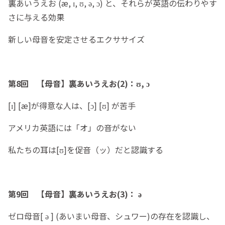
裏あいうえお (æ, ɪ, ʊ, ə, ɔ) と、それらが英語の伝わりやす
さに与える効果
新しい母音を安定させるエクササイズ
第8回 【母音】裏あいうえお(2)：ʊ, ɔ
[ɪ] [æ]が得意な人は、[ɔ] [ʊ] が苦手
アメリカ英語には「オ」の音がない
私たちの耳は[ʊ]を促音（ッ）だと認識する
第9回 【母音】裏あいうえお(3)： ə
ゼロ母音[ ə ] (あいまい母音、シュワー)の存在を認識し、