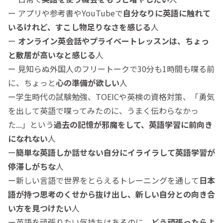
ー アプリや参考書やYouTubeで
自分なりに英語に触れて
いるけれど、すこし物足りなさを感じる
人
ー
オンライン英会話やプライベートレッスンは、ちょっ
と敷居が高いなと感じる
人
ー 見知らぬ外国人のフリートークで30分も1時間も喋る前
に、ちょっと
心の準備が欲しい
人
ー学生時代の試験勉強、TOEICや英検の資格対策、「勇気
を出して英語で喋ってみたのに、うまく伝わらなかっ
た...」という
過去の記憶が邪魔をして、英語学習に前向き
になれない
人
ー
簡単
な英語しか話せない自分にイライラして英語学習が
停滞しがちな
人
ー新しい言語で世界をとらえるトレーニングを通して
日本
語が持つ思考のくせから抜け出し、新しい自分との向き合
い方を見つけたい
人
ー英語を頑張りたい気持ちはあるのに、
どう頑張ったらよ