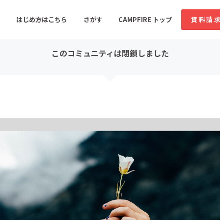
コミュニティ詳細
投稿
はじめ方はこちら
さがす
CAMPFIRE トップ
資料請
このコミュニティは閉鎖しました
すめのコミュニティ
人気のコミュニティ
新着のコミュ
音楽
舞台・パフォーマンス
ゲーム・サービス開発
フード・飲食店
書籍・雑誌出版
アニメ・漫画
ソーシャルグッド
ビューティー・ヘルス