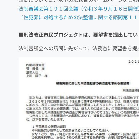
法制審議会第１９１回会議（令和３年９月１６日開催
「性犯罪に対処するための法整備に関する諮問第１１
■刑法改正市民プロジェクトは、要望書を提出してい
法制審議会への諮問に先だって、法務省に要望書を提