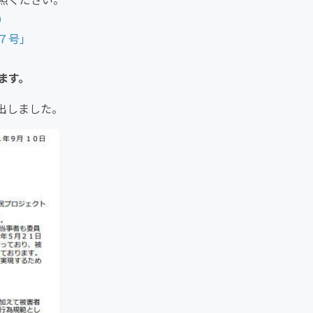
）
７号」
ます。
出しました。