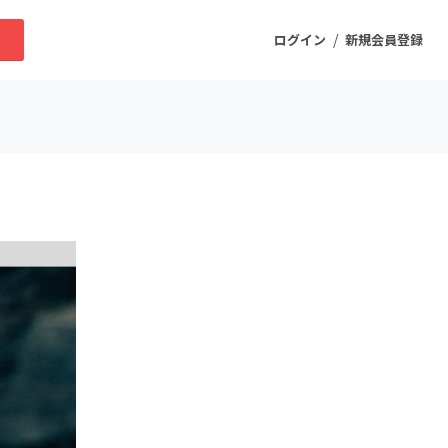
/
求
ログイン
新規会員登録
ニティ
プロダクト
ファッション
スポーツ
ケア
まちづくり・地域活性化