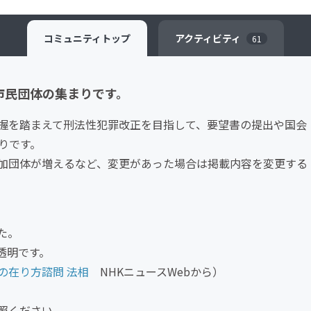
コミュニティ
トップ
アクティビティ
61
市民団体の集まりです。
握を踏まえて刑法性犯罪改正を目指して、要望書の提出や国会
りです。
加団体が増えるなど、変更があった場合は掲載内容を変更する
た。
透明です。
の在り方諮問 法相
NHKニュースWebから）
照ください。