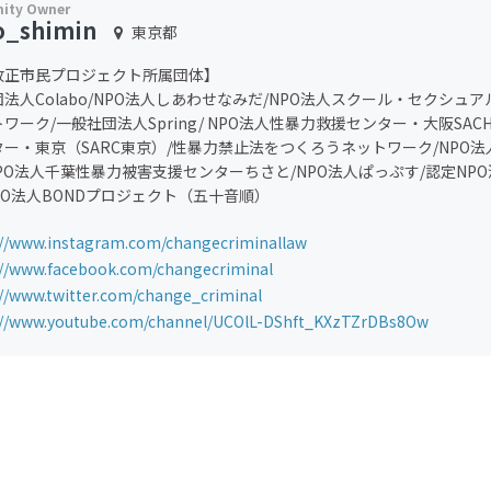
o_shimin
東京都
改正市民プロジェクト所属団体】
法人Colabo/NPO法人しあわせなみだ/NPO法人スクール・セクシュ
ワーク/一般社団法人Spring/ NPO法人性暴力救援センター・大阪SACH
ー・東京（SARC東京）/性暴力禁止法をつくろうネットワーク/NPO
NPO法人千葉性暴力被害支援センターちさと/NPO法人ぱっぷす/認定N
PO法人BONDプロジェクト（五十音順）
://www.instagram.com/changecriminallaw
://www.facebook.com/changecriminal
://www.twitter.com/change_criminal
://www.youtube.com/channel/UCOlL-DShft_KXzTZrDBs8Ow