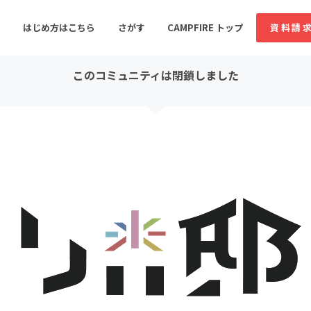
コミュニティ詳細
投稿
はじめ方はこちら
さがす
CAMPFIRE トップ
資料請
このコミュニティは閉鎖しました
すめのコミュニティ
人気のコミュニティ
新着のコミュ
音楽
舞台・パフォーマンス
ゲーム・サービス開発
フード・飲食店
書籍・雑誌出版
アニメ・漫画
ソーシャルグッド
ビューティー・ヘルス