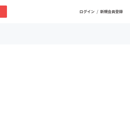
/
求
ログイン
新規会員登録
ニティ
プロダクト
ファッション
スポーツ
ケア
まちづくり・地域活性化