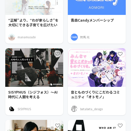
“正解”より、“わが家らしさ”を
青森Candyメンバーシップ
大切にできる子育てを広げたい
manamusubi
對馬 光
SISYPHUS（シジフォス）〜AI
音とものづくりにこだわるコミ
時代に人間を考える
ュニティ「オトモノ」
SISYPHUS
betabeta_design