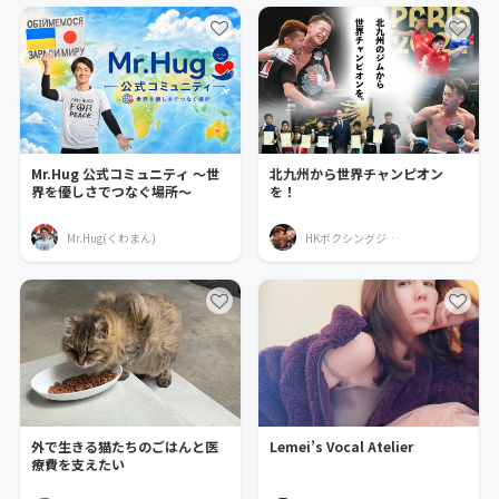
Mr.Hug 公式コミュニティ 〜世
北九州から世界チャンピオン
界を優しさでつなぐ場所〜
を！
Mr.Hug(くわまん)
HKボクシングジムを応援する会
外で生きる猫たちのごはんと医
Lemei’s Vocal Atelier
療費を支えたい