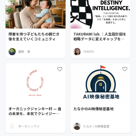
障害を持つ子どもたちの親亡き
TAKURAMI lab.｜人生設計図を
後を支えていくコミュニティ
戦略データに変えギャップを武
器にする場所
讓原 敬
YUKIHO
オーガニックジャンキー村 — 食
たなかのAI映像秘密基地
の未来を、本気でクレイジーに
—
オーガニックジャンキー
たなか / AI映像監督