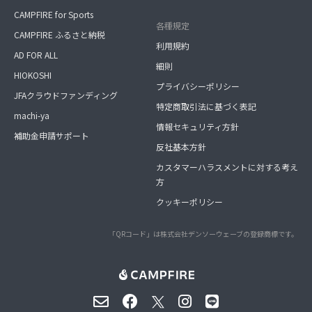
CAMPFIRE for Sports
各種規定
CAMPFIRE ふるさと納税
利用規約
AD FOR ALL
細則
HIOKOSHI
プライバシーポリシー
JFAクラウドファンディング
特定商取引法に基づく表記
machi-ya
情報セキュリティ方針
補助金申請サポート
反社基本方針
カスタマーハラスメントに対する考え
方
クッキーポリシー
「QRコード」は株式会社デンソーウェーブの登録商標です。