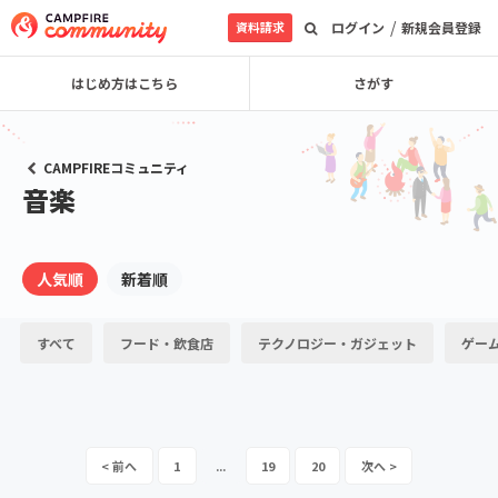
/
資料請求
ログイン
新規会員登録
はじめ方はこちら
さがす
CAMPFIREコミュニティ
音楽
人気順
新着順
すべて
フード・飲食店
テクノロジー・ガジェット
ゲー
1
...
19
20