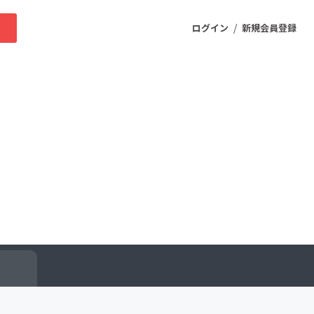
/
求
ログイン
新規会員登録
ニティ
プロダクト
ファッション
スポーツ
ケア
まちづくり・地域活性化