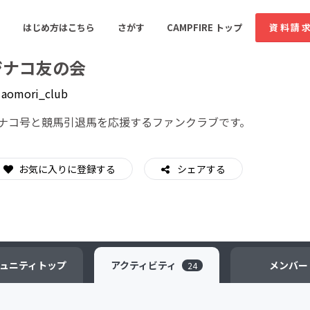
はじめ方はこちら
さがす
CAMPFIRE トップ
資料請
ジナコ友の会
y
aomori_club
すめのコミュニティ
人気のコミュニティ
新着のコミュ
ナコ号と競馬引退馬を応援するファンクラブです。
お気に入りに登録する
音楽
シェアする
舞台・パフォーマンス
ゲーム・サービス開発
フード・飲食店
書籍・雑誌出版
アニメ・漫画
ソーシャルグッド
ビューティー・ヘルス
ュニティ
トップ
アクティビティ
メンバー
24