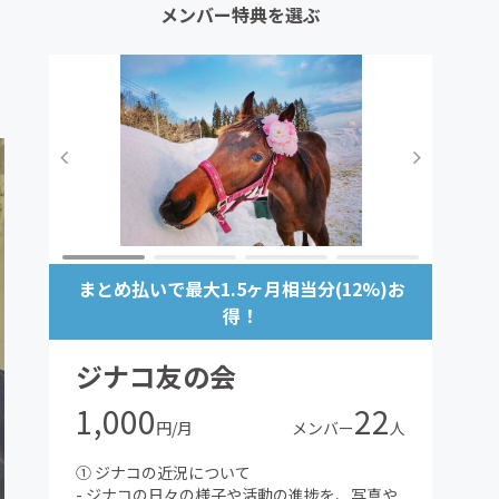
メンバー特典を選ぶ
まとめ払いで最大1.5ヶ月相当分(12%)お
得！
ジナコ友の会
1,000
22
円/月
メンバー
人
① ジナコの近況について
- ジナコの日々の様子や活動の進捗を、写真や