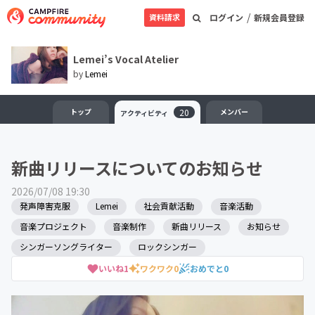
/
資料請求
ログイン
新規会員登録
Lemei’s Vocal Atelier
by
Lemei
トップ
20
メンバー
アクティビティ
新曲リリースについてのお知らせ
2026/07/08 19:30
発声障害克服
Lemei
社会貢献活動
音楽活動
音楽プロジェクト
音楽制作
新曲リリース
お知らせ
シンガーソングライター
ロックシンガー
いいね
1
ワクワク
0
おめでと
0