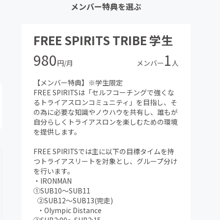
メンバー特典を選ぶ
FREE SPIRITS TRIBE 学生
980
1
円/月
メンバー
人
【メンバー特典】※学生限定
FREE SPIRITSは「セルフコーチングで強くな
るトライアスロンコミュニティ」を目指し、そ
の為に必要な知識やノウハウを共有し、誰もが
自分らしくトライアスロンを楽しむための環境
を提供します。
FREE SPIRITSでは主に以下の目標タイムを持
つトライアスリートを対象とし、グループ分け
を行います。
・IRONMAN
①SUB10〜SUB11
②SUB12〜SUB13(完走)
・Olympic Distance