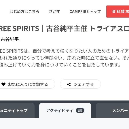
はじめ方はこちら
さがす
CAMPFIRE トップ
資料請
REE SPIRITS｜古谷純平主催 トライア
y
古谷純平
すめのコミュニティ
人気のコミュニティ
新着のコミュ
REE SPIRITSは、自分で考えて強くなりたい人のためのト
われた通りにやっても伸びない、崩れた時に立て直せない。そ
積み上げていく力を身につけていくことを目指しています。
音楽
舞台・パフォーマンス
ゲーム・サービス開発
フード・飲食店
お気に入りに登録する
シェアする
書籍・雑誌出版
アニメ・漫画
ソーシャルグッド
ビューティー・ヘルス
ュニティ
トップ
アクティビティ
メンバー
85