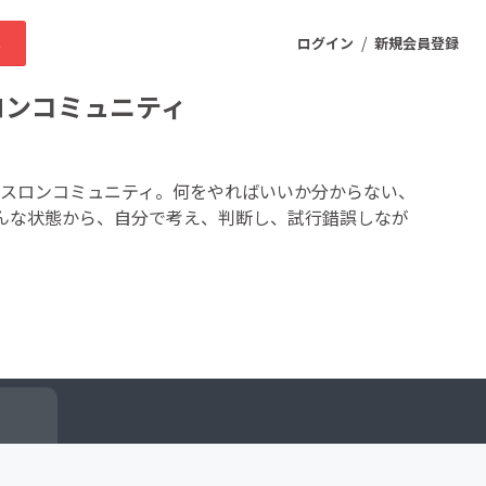
/
求
ログイン
新規会員登録
スロンコミュニティ
ニティ
ライアスロンコミュニティ。何をやればいいか分からない、
んな状態から、自分で考え、判断し、試行錯誤しなが
プロダクト
ファッション
スポーツ
ケア
まちづくり・地域活性化