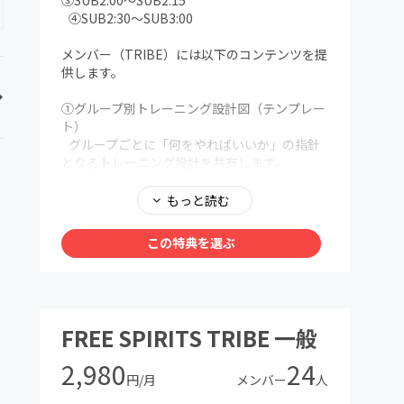
③SUB2:00〜SUB2:15
④SUB2:30〜SUB3:00
メンバー（TRIBE）には以下のコンテンツを提
供します。
①グループ別トレーニング設計図（テンプレー
ト）
グループごとに「何をやればいいか」の指針
となるトレーニング設計を共有します。
月1回更新で、トレーニング時間の目安、強度
ゾーンの割合、今月のテーマ、推奨練習例など
もっと読む
を提示します。
メニューを与えるのではなく、自分で考えて
この特典を選ぶ
組み立てるための指針を提供します。
②THE 100 WEEKS
IRONMANでSUB8を達成するまでの100週間
のトレーニングログを公開。
FREE SPIRITS TRIBE 一般
週ごとのメニュー、トレーニング時間、当時考
えていたことなど、試行錯誤のプロセスを見る
2,980
24
ことができます。
円/月
メンバー
人