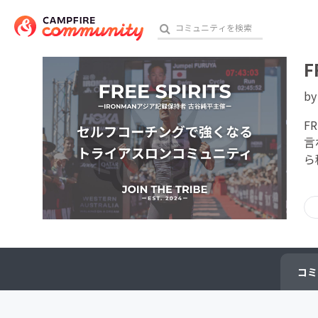
F
b
おす
F
言
ら
アート・写真
テクノロジー・ガジェット
映像・映画
ビジネス・起業
コミ
チャレンジ