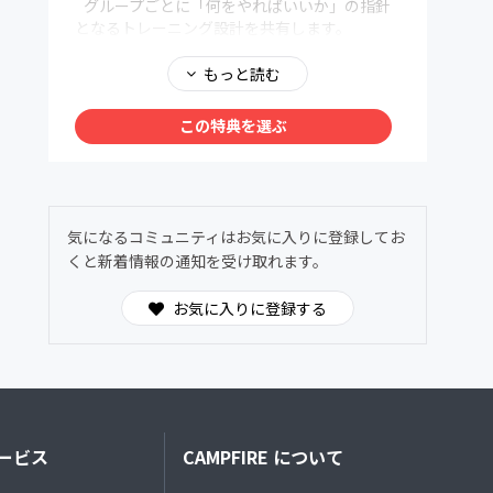
グループごとに「何をやればいいか」の指針
⑦練習会 / イベント（不定期、参加費別途）
となるトレーニング設計を共有します。
コミュニティメンバー向けの練習会や交流イベ
月1回更新で、トレーニング時間の目安、強度
ントを開催予定。
ゾーンの割合、今月のテーマ、推奨練習例など
もっと読む
を提示します。
⑧トレーニングサポート（希望者・別料金）
メニューを与えるのではなく、自分で考えて
この特典を選ぶ
・プライベートレッスン
組み立てるための指針を提供します。
・グループレッスン
・メニュー作成サポート
②THE 100 WEEKS
・その他個別相談
IRONMANでSUB8を達成するまでの100週間
などのサポートも提供予定。
のトレーニングログを公開。
気になるコミュニティはお気に入りに登録してお
週ごとのメニュー、トレーニング時間、当時考
くと新着情報の通知を受け取れます。
えていたことなど、試行錯誤のプロセスを見る
ことができます。
お気に入りに登録する
③毎週のトレーニングログ公開
現在のトレーニングも毎週更新。
トレーニング内容、時間、意図、コンディショ
ンや気づきなどトップアスリートのリアルを共
有します。
ービス
CAMPFIRE について
④トレーニングメソッド / トライアスロン
TIPS