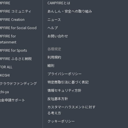
MPFIRE
CAMPFIREとは
トレーニング理論、レース戦略、強度設定、コ
ンディショニング、ケア方法などセルフコーチ
MPFIRE コミュニティ
あんしん・安全への取り組み
ングのヒントを共有します。
PFIRE Creation
ニュース
⑤コミュニティチャット参加（LINEオープンチ
PFIRE for Social Good
ヘルプ
ャット）
PFIRE for
お問い合わせ
主催者への質問を随時受け付けており、メンバ
ertainment
ー同士での情報交換など自由にコミュニケーシ
各種規定
PFIRE for Sports
ョンできます。
利用規約
MPFIRE ふるさと納税
⑥オンラインインドアバイクセッション（月
細則
FOR ALL
1〜2回)
オンラインで参加できるインドアバイクトレー
プライバシーポリシー
KOSHI
ニングを開催予定。
特定商取引法に基づく表記
FAクラウドファンディング
⑦練習会 / イベント（不定期、参加費別途）
情報セキュリティ方針
hi-ya
コミュニティメンバー向けの練習会や交流イベ
反社基本方針
助金申請サポート
ントを開催予定。
カスタマーハラスメントに対す
る考え方
⑧トレーニングサポート（希望者・別料金）
・プライベートレッスン
クッキーポリシー
・グループレッスン