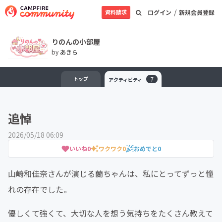
/
資料請求
ログイン
新規会員登録
りのんの小部屋
by
あきら
トップ
7
アクティビティ
追悼
2026/05/18 06:09
いいね
0
ワクワク
0
おめでと
0
山崎和佳奈さんが演じる蘭ちゃんは、私にとってずっと憧
れの存在でした。
優しくて強くて、大切な人を想う気持ちをたくさん教えて