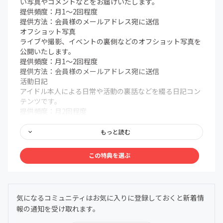
い写真やコメントなどをお届けいたします。
提供頻度：月1〜2回程度
提供方法：会員様のメールアドレス宛に送信
オフショット写真
ライブや撮影、イベントの裏側などのオフショット写真を
公開いたします。
提供頻度：月1〜2回程度
提供方法：会員様のメールアドレス宛に送信
活動日記
アイドル本人による日常や活動の裏話などを綴る日記コン
テンツです。
提供頻度：月2回程度
提供方法：会員様のメールアドレス宛に送信
限定ボイス
もっと読む
ここでしか聞けないメッセージボイスや近況報告ボイスな
どをお届けいたします。
この特典を選ぶ
提供頻度：月1回程度
提供方法：会員様のメールアドレス宛に送信
先行情報
イベント出演情報・グッズ販売・企画などの情報を、一般
気になるコミュニティはお気に入りに登録しておくと新着情
公開より先行してお知らせいたします。
報の通知を受け取れます。
提供頻度：情報発生時
提供方法：会員様のメールアドレス宛に送信