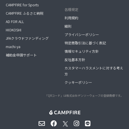
CAMPFIRE for Sports
各種規定
CAMPFIRE ふるさと納税
利用規約
AD FOR ALL
細則
HIOKOSHI
プライバシーポリシー
JFAクラウドファンディング
特定商取引法に基づく表記
machi-ya
情報セキュリティ方針
補助金申請サポート
反社基本方針
カスタマーハラスメントに対する考え
方
クッキーポリシー
「QRコード」は株式会社デンソーウェーブの登録商標です。