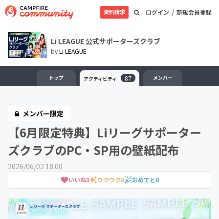
/
資料請求
ログイン
新規会員登録
Li LEAGUE 公式サポーターズクラブ
by
Li LEAGUE
トップ
87
メンバー
アクティビティ
メンバー限定
【6月限定特典】Liリーグサポーター
ズクラブのPC・SP用の壁紙配布
2026/06/02 18:00
いいね
3
ワクワク
0
おめでと
0