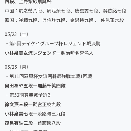
四段、上野梨紗扇興杯
中国：於之瑩八段、周泓余七段、唐嘉雯七段、呉依銘七段
韓国：崔精九段、呉侑珍九段、金恩持九段 、 仲邑菫六段
05/23（土）
・第5回テイケイグループ杯レジェンド戦決勝
小林泉美女流レジェンド
ー趙治勲名誉名人
05/25（月）
・第11回扇興杯女流囲碁最強戦本戦1回戦
奥田あや五段―加藤千笑四段
・第52期碁聖戦予選B
徐文燕三段
―武宮正樹九段
小林泉美七段
―淡路修三九段
茂
呂有紗三段
―首藤瞬八段