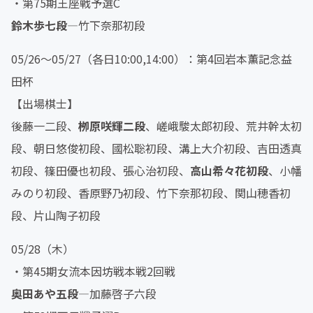
・第75期王座戦予選C
鈴木歩七段
―竹下奈那初段
05/26～05/27（各日10:00,14:00）：第4回岩本薫記念益
田杯
【出場棋士】
後藤一二段、
栁原咲輝二段
、嵯峨駿太郎初段、荒井幹太初
段、朝日悠俊初段、國松聡初段、溝上大介初段、吉田透真
初段、篠田優也初段、張心治初段、
高山希々花初段
、小幡
みのり初段、香原野乃初段、竹下奈那初段、関山穂香初
段、片山陶子初段
05/28（木）
・第45期女流本因坊戦本戦2回戦
奥田あや五段
―加藤啓子六段