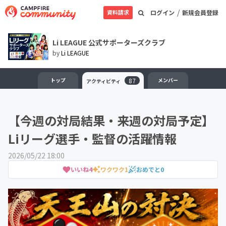
/
資料請求
ログイン
新規会員登録
Li LEAGUE 公式サポーターズクラブ
by
Li LEAGUE
トップ
87
メンバー
アクティビティ
【今週の対局結果・来週の対局予定】
Liリーグ選手・監督の活躍情報
2026/05/22 18:00
いいね
4
ワクワク
1
おめでと
0