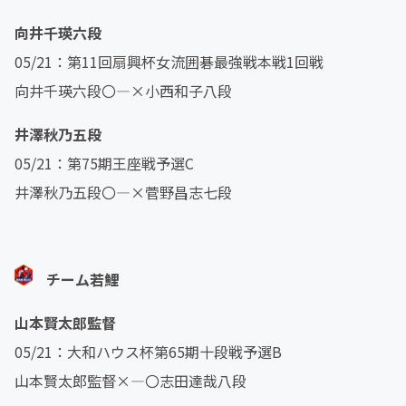
向井千瑛六段
05/21：第11回扇興杯女流囲碁最強戦本戦1回戦
向井千瑛六段〇―×小西和子八段
井澤秋乃五段
05/21：第75期王座戦予選C
井澤秋乃五段〇―×菅野昌志七段
チーム若鯉
山本賢太郎監督
05/21：大和ハウス杯第65期十段戦予選B
山本賢太郎監督×―〇志田達哉八段