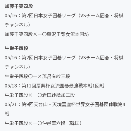
加藤千笑四段
05/16：第2回日本女子囲碁リーグ（VSチーム囲碁・将棋
チャンネル）
加藤千笑四段×―〇藤沢里菜女流本因坊
牛栄子四段
05/16：第2回日本女子囲碁リーグ（VSチーム囲碁・将棋
チャンネル）
牛栄子四段〇―×茂呂有紗三段
05/18：第11回扇興杯女流囲碁最強戦本戦1回戦
牛栄子四段×―〇岩田紗絵加二段
05/21：第9回天台山・天境雲廬杯世界女子囲碁団体戦第4
戦
牛栄子四段×―〇仲邑菫六段（韓国）