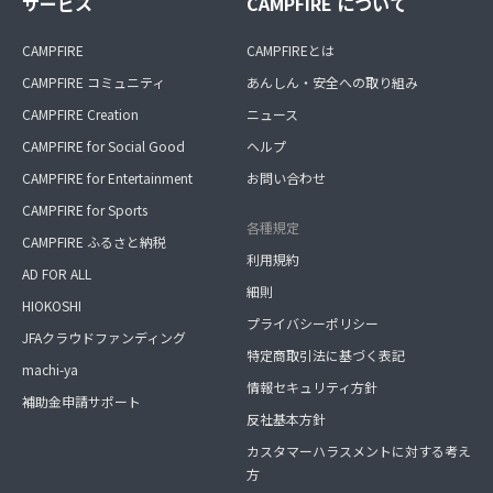
サービス
CAMPFIRE について
CAMPFIRE
CAMPFIREとは
CAMPFIRE コミュニティ
あんしん・安全への取り組み
CAMPFIRE Creation
ニュース
CAMPFIRE for Social Good
ヘルプ
CAMPFIRE for Entertainment
お問い合わせ
CAMPFIRE for Sports
各種規定
CAMPFIRE ふるさと納税
利用規約
AD FOR ALL
細則
HIOKOSHI
プライバシーポリシー
JFAクラウドファンディング
特定商取引法に基づく表記
machi-ya
情報セキュリティ方針
補助金申請サポート
反社基本方針
カスタマーハラスメントに対する考え
方