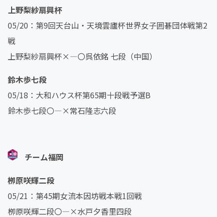
上野梨紗扇興杯
05/20：第9回天台山・天境雲廬杯世界女子囲碁団体戦第2
戦
上野梨紗扇興杯×―〇呉依銘 七段（中国）
鈴木歩七段
05/18：大和ハウス杯第65期十段戦予選B
鈴木歩七段〇―×常石隆志六段
チーム福岡
栁原咲輝二段
05/21：第45期女流本因坊戦本戦1回戦
栁原咲輝二段〇―×水戸夕香里四段