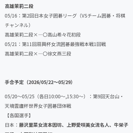
高雄茉莉二段
05/16：第2回日本女子囲碁リーグ（VSチーム囲碁・将棋
チャンネル）
高雄茉莉二段×―〇高山希々花初段
05/21：第11回扇興杯女流囲碁最強戦本戦1回戦
高雄茉莉二段×―〇徐文燕三段
手合予定（2026/05/22～05/29）
05/20～05/25（各日10:00～,15:30～）：第9回天台山・
天境雲廬杯世界女子囲碁団体戦
【各国選手】
日本：
藤沢里菜女流本因坊、上野愛咲美女流名人、牛栄子