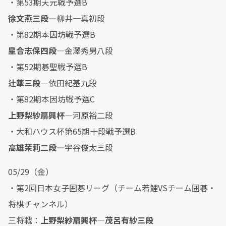
・第53期天元戦予選B
徐文燕三段
―柳井一真初段
・第82期本因坊戦予選B
星合志保四段
―金澤秀男八段
・第52期碁聖戦予選B
辻華三段
―依田紀基九段
・第82期本因坊戦予選C
上野梨紗扇興杯
―河原裕二段
・大和ハウス杯第65期十段戦予選B
高雄茉莉二段
―宇谷俊太三段
05/29（金）
・第2回日本女子囲碁リーグ（チーム若鯉VSチーム囲碁・
将棋チャンネル）
三将戦：
上野梨紗扇興杯―茂呂有紗三段