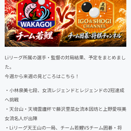
Liリーグ所属の選手・監督の対局結果、予定をまとめまし
た。
今週から来週の見どころはこちら！
・小林泉美七段、女流レジェンドとレジェンドの2冠達成
へ挑戦
・天台山・天境雲廬杯で藤沢里菜女流本因坊と上野愛咲美
女流名人が出陣
・Liリーグ天王山の一局、チーム若鯉VSチーム囲碁・将