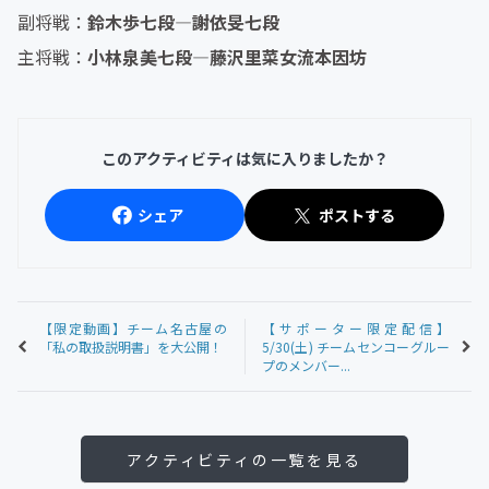
副将戦：
鈴木歩七段―謝依旻七段
主将戦：
小林泉美七段―藤沢里菜女流本因坊
このアクティビティは気に入りましたか？
シェア
ポストする
【限定動画】チーム名古屋の
【サポーター限定配信】
「私の取扱説明書」を大公開！
5/30(土) チームセンコーグルー
プのメンバー...
アクティビティの一覧を見る