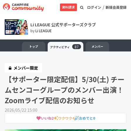
/
資料請求
ログイン
新規会員登録
Li LEAGUE 公式サポーターズクラブ
by
Li LEAGUE
トップ
87
メンバー
アクティビティ
メンバー限定
【サポーター限定配信】5/30(土) チー
ムセンコーグループのメンバー出演！
Zoomライブ配信のお知らせ
2026/05/22 15:00
いいね
2
ワクワク
4
おめでと
0