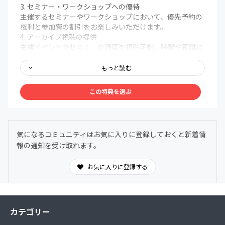
3. セミナー・ワークショップへの優待
主催するセミナーやワークショップにおいて、優先予約の
権利と参加費の割引をお楽しみいただけます。
4. アーカイブ視聴の提供
主催イベントやセミナーの録画を視聴可能。時間や距離に
関わらず、貴重な学びの機会を提供します。
5. 一般社団法人Connecting Dots 社員総会への参加及び
もっと読む
1個の議決権を有します。
これらの特典を通じて、メンバー一人ひとりの成長と創造
この特典を選ぶ
性を応援し、コミュニティ全体で新しい価値を生み出すこ
とを目指します。ぜひ、私たちと一緒にこの特別な場を共
有しましょう。
気になるコミュニティはお気に入りに登録しておくと新着情
報の通知を受け取れます。
お気に入りに登録する
カテゴリー