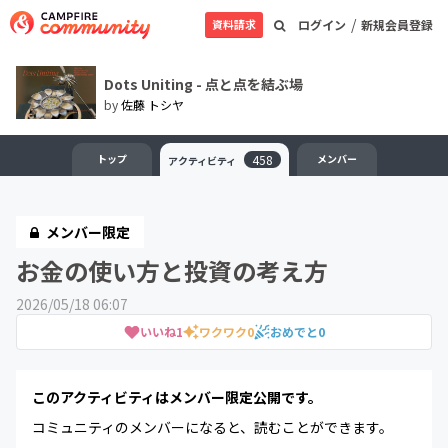
/
資料請求
ログイン
新規会員登録
Dots Uniting - 点と点を結ぶ場
by
佐藤 トシヤ
トップ
458
メンバー
アクティビティ
メンバー限定
お金の使い方と投資の考え方
2026/05/18 06:07
いいね
1
ワクワク
0
おめでと
0
このアクティビティはメンバー限定公開です。
コミュニティのメンバーになると、読むことができます。