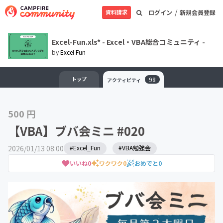
/
資料請求
ログイン
新規会員登録
Excel-Fun.xls* - Excel・VBA総合コミュニティ -
by
Excel Fun
トップ
98
アクティビティ
500 円
【VBA】ブバ会ミニ #020
2026/01/13 08:00
#Excel_Fun
#VBA勉強会
いいね
0
ワクワク
0
おめでと
0