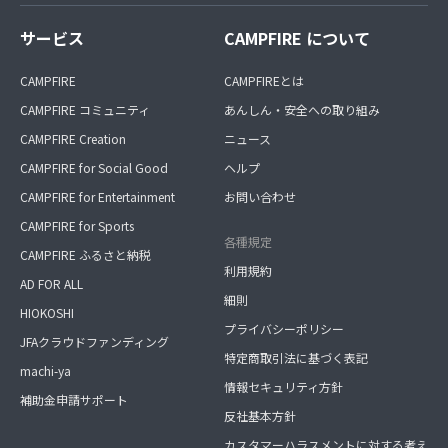
サービス
CAMPFIRE について
CAMPFIRE
CAMPFIREとは
CAMPFIRE コミュニティ
あんしん・安全への取り組み
CAMPFIRE Creation
ニュース
CAMPFIRE for Social Good
ヘルプ
CAMPFIRE for Entertainment
お問い合わせ
CAMPFIRE for Sports
各種規定
CAMPFIRE ふるさと納税
利用規約
AD FOR ALL
細則
HIOKOSHI
プライバシーポリシー
JFAクラウドファンディング
特定商取引法に基づく表記
machi-ya
情報セキュリティ方針
補助金申請サポート
反社基本方針
カスタマーハラスメントに対する考え