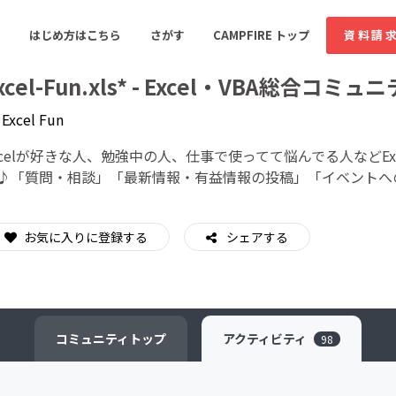
はじめ方はこちら
さがす
CAMPFIRE トップ
資料請
xcel-Fun.xls* - Excel・VBA総合コミュニ
y
Excel Fun
すめのコミュニティ
人気のコミュニティ
新着のコミュ
xcelが好きな人、勉強中の人、仕事で使ってて悩んでる人などE
♪「質問・相談」「最新情報・有益情報の投稿」「イベントへ
音楽
舞台・パフォーマンス
お気に入りに登録する
シェアする
ゲーム・サービス開発
フード・飲食店
書籍・雑誌出版
アニメ・漫画
ソーシャルグッド
ビューティー・ヘルス
コミュニティ
トップ
アクティビティ
98