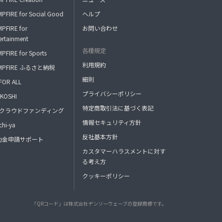
PFIRE for Social Good
ヘルプ
PFIRE for
お問い合わせ
ertainment
各種規定
PFIRE for Sports
利用規約
MPFIRE ふるさと納税
細則
FOR ALL
プライバシーポリシー
KOSHI
特定商取引法に基づく表記
FAクラウドファンディング
情報セキュリティ方針
hi-ya
反社基本方針
助金申請サポート
カスタマーハラスメントに対す
る考え方
クッキーポリシー
「QRコード」は株式会社デンソーウェーブの登録商標です。