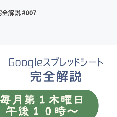
CAMPFIRE for Social Good
CAMPFIRE Creation
全解説 #007