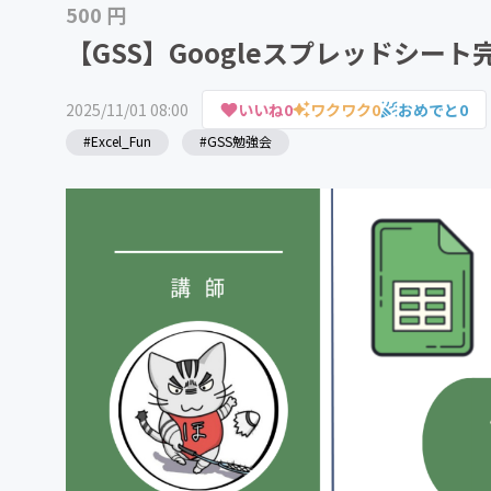
500 円
【GSS】Googleスプレッドシート完
2025/11/01 08:00
いいね
0
ワクワク
0
おめでと
0
#Excel_Fun
#GSS勉強会