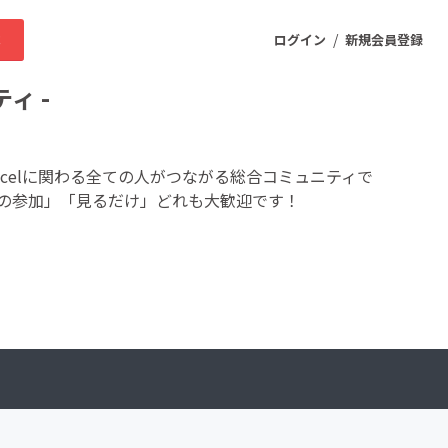
/
求
ログイン
新規会員登録
ティ -
ニティ
xcelに関わる全ての人がつながる総合コミュニティで
の参加」「見るだけ」どれも大歓迎です！
プロダクト
ファッション
スポーツ
ケア
まちづくり・地域活性化