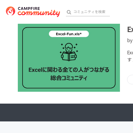
E
b
おす
E
す
アート・写真
テクノロジー・ガジェット
映像・映画
ビジネス・起業
チャレンジ