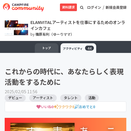
/
資料請求
ログイン
新規会員登録
ELANVITALアーティストを仕事にするためのオンラ
インカフェ
by
篠原有利（ゆーりママ）
トップ
44
アクティビティ
これからの時代に、あなたらしく表現
活動をするために
2025/02/05 11:56
デビュー
アーティスト
タレント
活動
いいね
0
ワクワク
0
おめでと
0