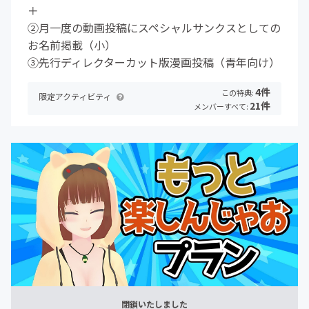
＋
②月一度の動画投稿にスペシャルサンクスとしての
お名前掲載（小）
③先行ディレクターカット版漫画投稿（青年向け）
4件
この特典:
限定アクティビティ
21件
メンバーすべて:
閉鎖いたしました