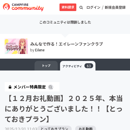
/
資料請求
ログイン
新規会員登録
このコミュニティは閉鎖しました
みんなで作る！エイレーンファンクラブ
by
Eilene
トップ
63
アクティビティ
メンバー特典限定
【１２月お礼動画】２０２５年、本当
にありがとうございました！！【とっ
ておきプラン】
2025/12/31 11:03
とっておきプラン
お礼動画