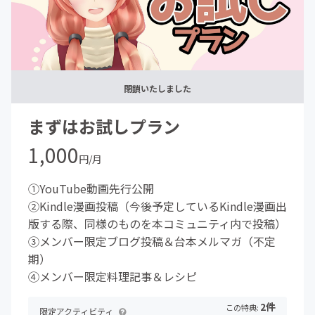
閉鎖いたしました
まずはお試しプラン
1,000
円/月
①YouTube動画先行公開
②Kindle漫画投稿（今後予定しているKindle漫画出
版する際、同様のものを本コミュニティ内で投稿）
③メンバー限定ブログ投稿＆台本メルマガ（不定
期）
④メンバー限定料理記事＆レシピ
2件
この特典:
限定アクティビティ