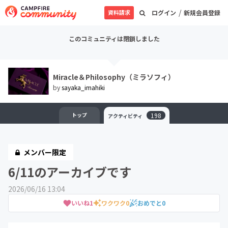
/
資料請求
ログイン
新規会員登録
このコミュニティは閉鎖しました
Miracle＆Philosophy（ミラソフィ）
by
sayaka_imahiki
トップ
198
アクティビティ
メンバー限定
6/11のアーカイブです
2026/06/16 13:04
いいね
1
ワクワク
0
おめでと
0