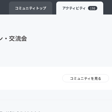
CAMPFIRE for Social Good
CAMPFIRE Creation
コミュニティ
トップ
アクティビティ
198
コン・交流会
コミュニティを見る
。