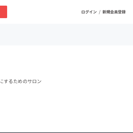
/
求
ログイン
新規会員登録
ニティ
プロダクト
にするためのサロン
ファッション
スポーツ
ケア
まちづくり・地域活性化