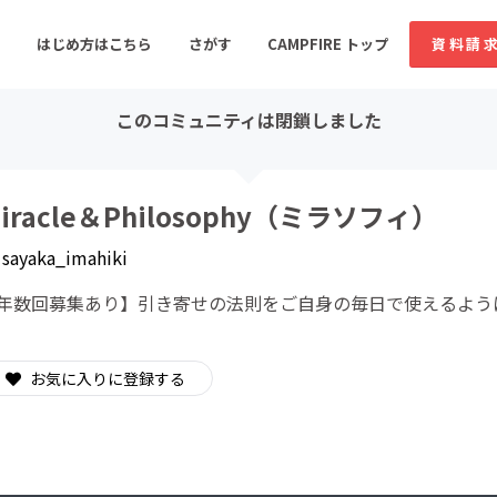
はじめ方はこちら
さがす
CAMPFIRE トップ
資料請
このコミュニティは閉鎖しました
すめのコミュニティ
人気のコミュニティ
新着のコミュ
iracle＆Philosophy（ミラソフィ）
y
sayaka_imahiki
音楽
舞台・パフォーマンス
年数回募集あり︎】引き寄せの法則をご自身の毎日で使えるよう
ゲーム・サービス開発
フード・飲食店
書籍・雑誌出版
アニメ・漫画
お気に入りに登録する
ソーシャルグッド
ビューティー・ヘルス