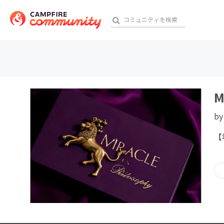
おす
M
b
アート・写真
【
テクノロジー・ガジェット
映像・映画
ビジネス・起業
チャレンジ