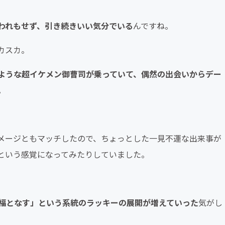
われもせず、引き続きいい気分でいる
んですね。
カスカ。
ような超イケメン御曹司が乗っていて、偶然の出会いからデー
。
メージともマッチしたので、ちょっとした一見不運な出来事が
という感覚になってみたりしていました。
福となす」という系統のラッキーの展開が増えていった
気がし