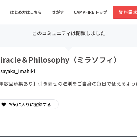
はじめ方はこちら
さがす
CAMPFIRE トップ
資料請
このコミュニティは閉鎖しました
すめのコミュニティ
人気のコミュニティ
新着のコミュ
iracle＆Philosophy（ミラソフィ）
y
sayaka_imahiki
音楽
舞台・パフォーマンス
年数回募集あり︎】引き寄せの法則をご自身の毎日で使えるよう
ゲーム・サービス開発
フード・飲食店
書籍・雑誌出版
アニメ・漫画
お気に入りに登録する
ソーシャルグッド
ビューティー・ヘルス