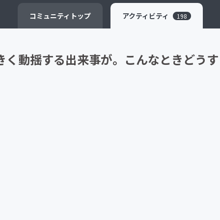
CAMPFIRE for Social Good
CAMPFIRE Creation
コミュニティ
トップ
アクティビティ
198
きく動揺する出来事が。こんなときどうす