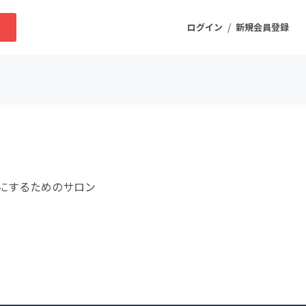
/
求
ログイン
新規会員登録
ニティ
プロダクト
にするためのサロン
ファッション
スポーツ
ケア
まちづくり・地域活性化