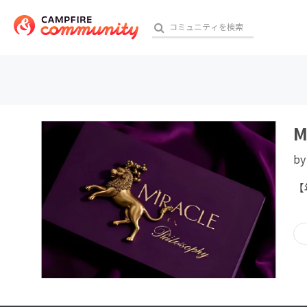
おす
M
b
アート・写真
【
テクノロジー・ガジェット
映像・映画
ビジネス・起業
チャレンジ