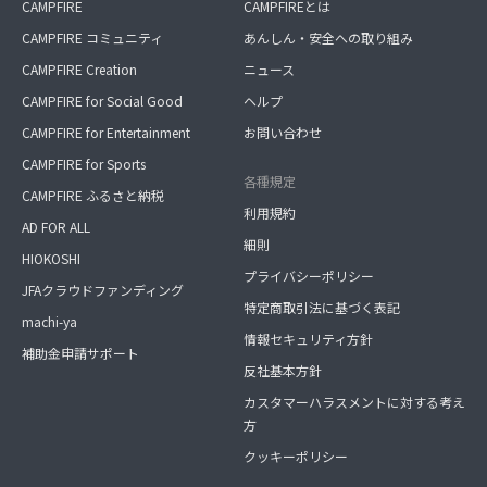
CAMPFIRE
CAMPFIREとは
CAMPFIRE コミュニティ
あんしん・安全への取り組み
CAMPFIRE Creation
ニュース
CAMPFIRE for Social Good
ヘルプ
CAMPFIRE for Entertainment
お問い合わせ
CAMPFIRE for Sports
各種規定
CAMPFIRE ふるさと納税
利用規約
AD FOR ALL
細則
HIOKOSHI
プライバシーポリシー
JFAクラウドファンディング
特定商取引法に基づく表記
machi-ya
情報セキュリティ方針
補助金申請サポート
反社基本方針
カスタマーハラスメントに対する考え
方
クッキーポリシー