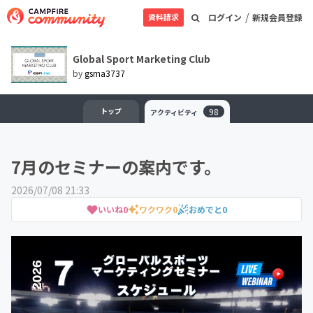
/
資料請求
ログイン
新規会員登録
Global Sport Marketing Club
by
gsma3737
トップ
98
アクティビティ
7月のセミナーの案内です。
2026/07/08 21:33
いいね
0
ワクワク
0
おめでと
0