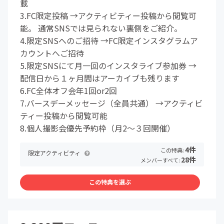
載
3.FC限定投稿 →アクティビティー投稿から閲覧可
能。 通常SNSでは見られない裏側をご紹介。
4.限定SNSへのご招待 →FC限定インスタグラムア
カウントへご招待
5.限定SNSにて月一回のインスタライブ参加券 →
配信日から１ヶ月間はアーカイブも残ります
6.FC全体オフ会年1回or2回
7.バースデーメッセージ（全員共通） →アクティビ
ティー投稿から閲覧可能
8.個人撮影会優先予約枠（月2〜３回開催）
4件
この特典:
限定アクティビティ
28件
メンバーすべて:
この特典を選ぶ