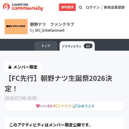
/
資料請求
ログイン
新規会員登録
朝野ナツ ファンクラブ
by
SPJ_Entertainment
トップ
60
アクティビティ
メンバー限定
【FC先行】朝野ナツ生誕祭2026決
定！
2026/07/08 20:00
いいね
3
ワクワク
2
おめでと
4
このアクティビティはメンバー限定公開です。