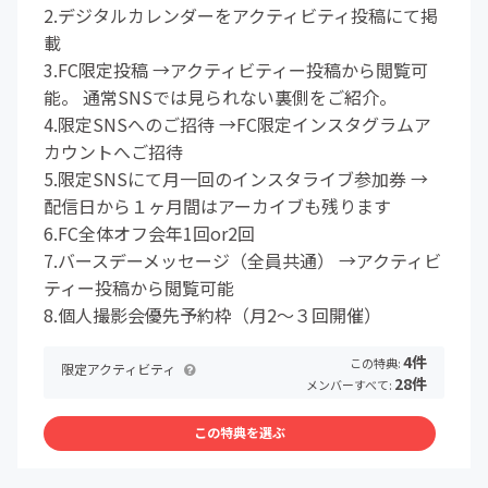
2.デジタルカレンダーをアクティビティ投稿にて掲
載
3.FC限定投稿 →アクティビティー投稿から閲覧可
能。 通常SNSでは見られない裏側をご紹介。
4.限定SNSへのご招待 →FC限定インスタグラムア
カウントへご招待
5.限定SNSにて月一回のインスタライブ参加券 →
配信日から１ヶ月間はアーカイブも残ります
6.FC全体オフ会年1回or2回
7.バースデーメッセージ（全員共通） →アクティビ
ティー投稿から閲覧可能
8.個人撮影会優先予約枠（月2〜３回開催）
4件
この特典:
限定アクティビティ
28件
メンバーすべて:
この特典を選ぶ