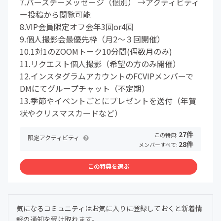
7.バースデーメッセージ（個別） →アクティビティ
ー投稿から閲覧可能
8.VIP会員限定オフ会年3回or4回
9.個人撮影会最優先枠（月2〜３回開催）
10.1対1のZOOMトーク10分間(偶数月のみ)
11.リクエスト個人撮影（希望の方のみ開催）
12.インスタグラムアカウントのFCVIPメンバーで
DMにてグループチャット（不定期）
13.季節やイベントごとにプレゼントを送付（年賀
状やクリスマスカードなど）
27件
この特典:
限定アクティビティ
28件
メンバーすべて:
この特典を選ぶ
気になるコミュニティはお気に入りに登録しておくと新着情
報の通知を受け取れます。