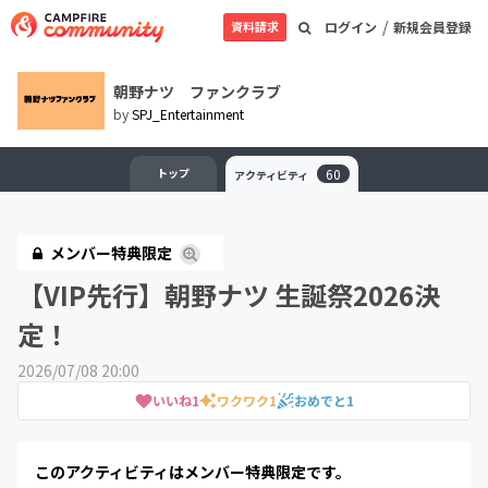
/
資料請求
ログイン
新規会員登録
朝野ナツ ファンクラブ
by
SPJ_Entertainment
トップ
60
アクティビティ
メンバー特典限定
【VIP先行】朝野ナツ 生誕祭2026決
定！
2026/07/08 20:00
いいね
1
ワクワク
1
おめでと
1
このアクティビティはメンバー特典限定です。