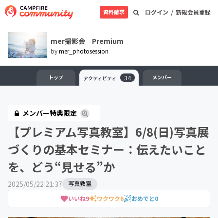
/
資料請求
ログイン
新規会員登録
mer撮影会 Premium
by
mer_photosession
トップ
34
メンバー
アクティビティ
メンバー特典限定
【プレミアム写真教室】6/8(日)写真展
づくりの基本セミナー：伝えたいこと
を、どう“見せる”か
2025/05/22 21:37
写真教室
いいね
9
ワクワク
6
おめでと
0