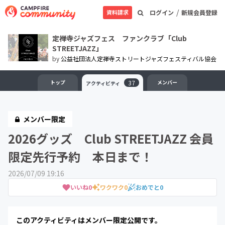
/
資料請求
ログイン
新規会員登録
定禅寺ジャズフェス ファンクラブ「Club
STREETJAZZ」
by
公益社団法人定禅寺ストリートジャズフェスティバル協会
トップ
37
メンバー
アクティビティ
メンバー限定
2026グッズ Club STREETJAZZ 会員
限定先行予約 本日まで！
2026/07/09 19:16
いいね
0
ワクワク
0
おめでと
0
このアクティビティはメンバー限定公開です。