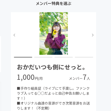
メンバー特典を選ぶ
おかだいつも側にせっと。
1,000
7
円/月
メンバー
人
■手作り組員証（ライブにて手渡し。ファンク
ラブ入ってる○○だよっと自己申告お願いしま
す！）
■オリジナル曲達の音源ができ次第音源をお送
りします！（不定期）