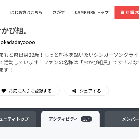
はじめ方はこちら
さがす
CAMPFIRE トップ
資料請
おかぴ組。
y
okadadayoooo
すめのコミュニティ
人気のコミュニティ
新着のコミュ
まもと県出身22歳！もっと熊本を謳いたいシンガーソングライ
で活動しています！ファンの名称は「おかぴ組員」です！あな
ます！
音楽
舞台・パフォーマンス
ゲーム・サービス開発
フード・飲食店
お気に入りに登録する
シェアする
書籍・雑誌出版
アニメ・漫画
ソーシャルグッド
ビューティー・ヘルス
ュニティ
トップ
アクティビティ
メンバ
164