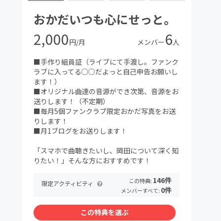
おかだいつも心にせっと。
2,000
6
円/月
メンバー
人
■手作り組員証（ライブにて手渡し。ファンク
ラブに入ってる○○だよっと自己申告お願いし
ます！）
■オリジナル曲達の音源ができ次第、音源をお
送りします！（不定期）
■毎月5個ファンクラブ限定おかだ写真をお送
りします！
■月1ブログをお送りします！
「スマホで曲聴きたいし、岡田について深く知
りたい！」そんな方におすすめです！
146件
この特典:
限定アクティビティ
0件
メンバーすべて:
この特典を選ぶ