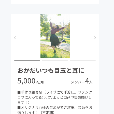
おかだいつも目玉と耳に
5,000
4
円/月
メンバー
人
■手作り組員証（ライブにて手渡し。ファンク
ラブに入ってる○○だよっと自己申告お願いし
ます！）
■オリジナル曲達の音源ができ次第、音源をお
送りします！（不定期）