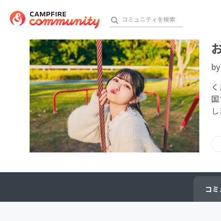
b
おす
く
国
し
アート・写真
テクノロジー・ガジェット
映像・映画
ビジネス・起業
コミ
チャレンジ