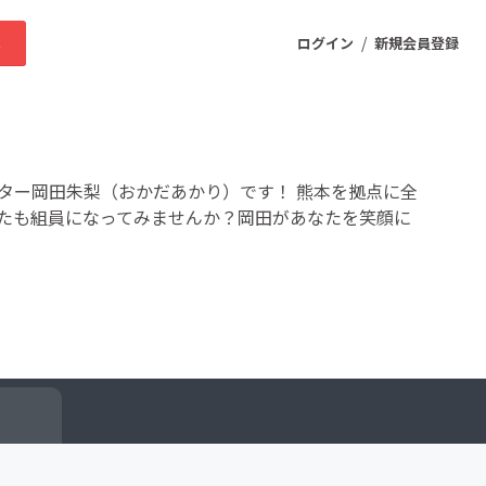
/
求
ログイン
新規会員登録
ニティ
ター岡田朱梨（おかだあかり）です！ 熊本を拠点に全
たも組員になってみませんか？岡田があなたを笑顔に
プロダクト
ファッション
スポーツ
ケア
まちづくり・地域活性化
ー