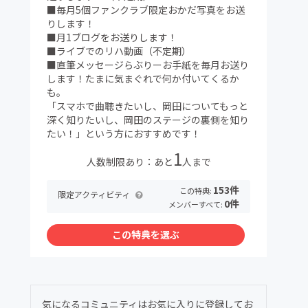
■毎月5個ファンクラブ限定おかだ写真をお送
りします！
■月1ブログをお送りします！
■ライブでのリハ動画（不定期）
■直筆メッセージらぶりーお手紙を毎月お送り
します！たまに気まぐれで何か付いてくるか
も。
「スマホで曲聴きたいし、岡田についてもっと
深く知りたいし、岡田のステージの裏側を知り
たい！」という方におすすめです！
1
人数制限あり：あと
人まで
153件
この特典:
限定アクティビティ
0件
メンバーすべて:
この特典を選ぶ
気になるコミュニティはお気に入りに登録してお