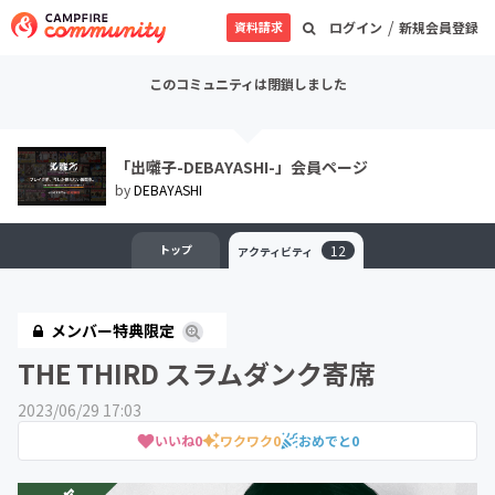
/
資料請求
ログイン
新規会員登録
このコミュニティは閉鎖しました
「出囃子-DEBAYASHI-」会員ページ
by
DEBAYASHI
トップ
12
アクティビティ
メンバー特典限定
THE THIRD スラムダンク寄席
2023/06/29 17:03
いいね
0
ワクワク
0
おめでと
0