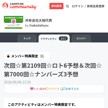
/
資料請求
ログイン
新規会員登録
共有会社大阪代表
by
Osakadaihyou
トップ
653
メンバー
アクティビティ
メンバー特典限定
次回☆第2109回☆ロト6予想＆次回☆
第7000回☆ナンバーズ3予想
2026/06/06 22:20
いいね
0
ワクワク
1
おめでと
0
このアクティビティはメンバー特典限定です。