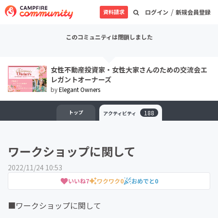
/
資料請求
ログイン
新規会員登録
このコミュニティは閉鎖しました
女性不動産投資家・女性大家さんのための交流会エ
レガントオーナーズ
by
Elegant Owners
トップ
188
アクティビティ
ワークショップに関して
2022/11/24 10:53
いいね
7
ワクワク
0
おめでと
0
■ワークショップに関して