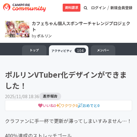
/
資料請求
ログイン
新規会員登録
カフェちゃん個人スポンサーチャレンジプロジェク
ト
by
ポルリン
トップ
104
メンバー
アクティビティ
ポルリンVTuber化デザインができま
した！
2025/11/08 18:36
進捗報告
いいね
3
ワクワク
0
おめでと
0
クラファンに手一杯で更新が滞ってしまいすみません…！
400％達成のストレッチゴール