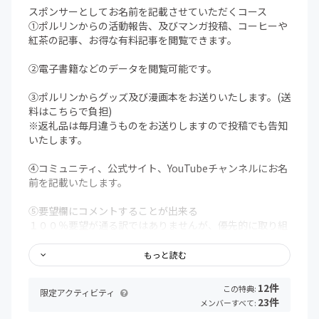
スポンサーとしてお名前を記載させていただくコース
①ポルリンからの活動報告、及びマンガ投稿、コーヒーや
紅茶の記事、お得な有料記事を閲覧できます。
②電子書籍などのデータを閲覧可能です。
③ポルリンからグッズ及び漫画本をお送りいたします。(送
料はこちらで負担)
※返礼品は毎月違うものをお送りしますので投稿でも告知
いたします。
④コミュニティ、公式サイト、YouTubeチャンネルにお名
前を記載いたします。
⑤要望欄にコメントすることが出来る
１００％要望が通る訳ではありませんが、優先的に取り組
むよう最善を尽くします。
もっと読む
★8月特典★
☆不愛想なカフェ店員に恋する話12
12件
この特典:
限定アクティビティ
☆あのこをおとせ！恋する話のMBTI戦略
23件
メンバーすべて:
☆腋only～summer time～