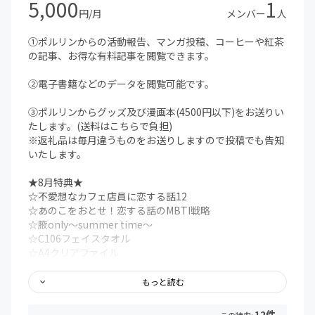
5,000
1
円/月
メンバー
人
①ポルリンからの活動報告、マンガ投稿、コーヒーや紅茶
の記事、お得な有料記事を閲覧できます。
②電子書籍などのデータを閲覧可能です。
③ポルリンからグッズ及び漫画本(4500円以下)をお送りい
たします。(送料はこちらで負担)
※返礼品は毎月違うものをお送りしますので投稿でも告知
いたします。
★8月特典★
☆不愛想なカフェ店員に恋する話12
☆あのこをおとせ！恋する話のMBTI戦略
☆腋only～summer time～
☆C106フェイスタオル
☆A4クリアファイル
★初回加入特典★
もっと読む
☆グラスタンブラー
・14オンスタンブラー、サイズ：口径76mm×高さ
12件