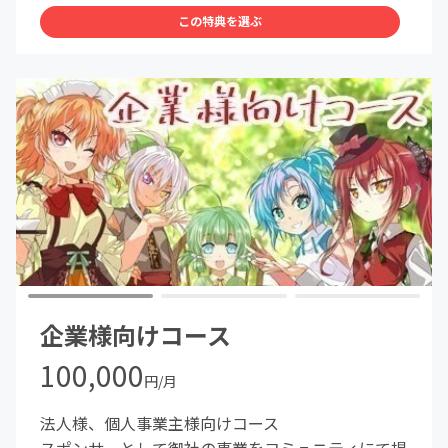
☆C106フェイスタオル
この特典を選ぶ
☆A4クリアファイル
★初回加入特典★
☆グラスタンブラー
・14オンスタンブラー、サイズ：口径76mm×高さ
151mm容量410ml
☆ステンレスタンブラー
「ウォールカラーステンレスタンブラー」
サイズ：φ80×142mm ・容量：350ml 素材：ステンレ
ス(18-8)、PS、他
☆電子書籍：『不愛想なカフェ店員に恋する話①②』
・ページ数：128・サイズ：A5・ファイル形式：PDF
☆電子書籍：『カフェちゃんとブレークタイムRefill①～
④』
・ページ数：156・サイズ：A5・ファイル形式：PDF
企業様向けコース
☆ドラマCDMP3セット：『カフェちゃん新ドラマ
CD①②』
100,000
円/月
法人様、個人事業主様向けコース