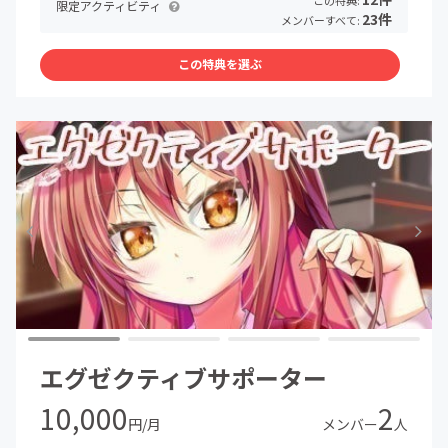
この特典:
限定アクティビティ
151mm容量410ml
23件
メンバーすべて:
☆電子書籍：『不愛想なカフェ店員に恋する話①②』
・ページ数：128・サイズ：A5・ファイル形式：PDF
この特典を選ぶ
☆電子書籍：『カフェちゃんとブレークタイムRefill①～
④』
・ページ数：156・サイズ：A5・ファイル形式：PDF
☆ドラマCDMP3セット：『カフェちゃん新ドラマ
CD①②』
エグゼクティブサポーター
10,000
2
円/月
メンバー
人