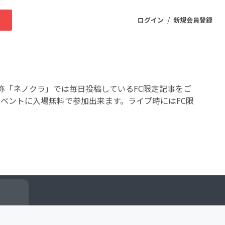
/
求
ログイン
新規会員登録
ニティ
通称「ネノクラ」では毎日投稿しているFC限定記事をご
イベントに入場無料で参加出来ます。ライブ時にはFC限
プロダクト
ファッション
スポーツ
ケア
まちづくり・地域活性化
ー