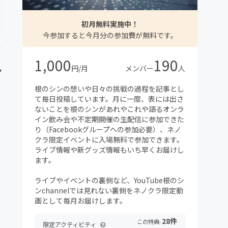
初月無料実施中！
今参加すると今月分の参加費が無料です。
1,000
190
円/月
メンバー
人
根のシンの想いや日々の挑戦の過程を記事とし
て毎日投稿しています。月に一度、表には出さ
ないことを根のシンがあれやこれや語るオンラ
イン飲み会や不定期開催の生配信に参加できた
り（Facebookグループへの参加必要）、ネノ
クラ限定イベントに入場無料で参加できます。
ライブ情報や新グッズ情報もいち早くお届けし
ます。
ライブやイベントの裏側など、YouTube根のシ
ンchannelでは見れない裏側をネノクラ限定動
画として毎月お届けします。
28件
この特典:
限定アクティビティ