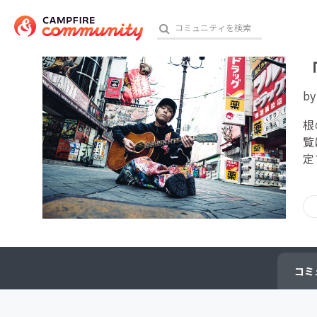
b
おす
根
覧
定
アート・写真
テクノロジー・ガジェット
映像・映画
ビジネス・起業
コミ
チャレンジ