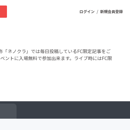
/
求
ログイン
新規会員登録
ニティ
通称「ネノクラ」では毎日投稿しているFC限定記事をご
イベントに入場無料で参加出来ます。ライブ時にはFC限
プロダクト
ファッション
スポーツ
ケア
まちづくり・地域活性化
ー