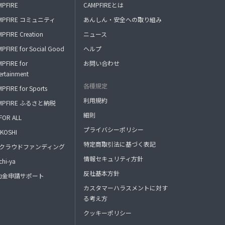
MPFIRE
CAMPFIREとは
MPFIRE コミュニティ
あんしん・安全への取り組み
PFIRE Creation
ニュース
PFIRE for Social Good
ヘルプ
PFIRE for
お問い合わせ
ertainment
各種規定
PFIRE for Sports
利用規約
MPFIRE ふるさと納税
細則
FOR ALL
プライバシーポリシー
KOSHI
特定商取引法に基づく表記
FAクラウドファンディング
情報セキュリティ方針
hi-ya
反社基本方針
助金申請サポート
カスタマーハラスメントに対す
る考え方
クッキーポリシー