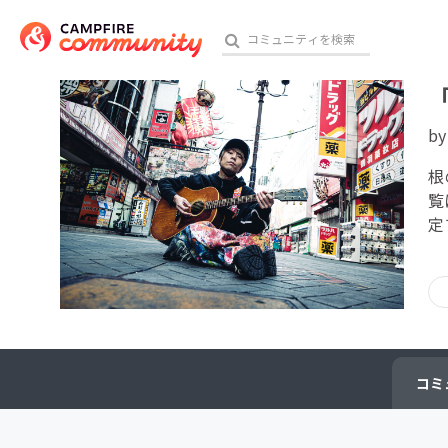
b
おす
根
覧
定
アート・写真
テクノロジー・ガジェット
映像・映画
ビジネス・起業
コミ
チャレンジ