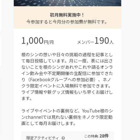
初月無料実施中！
今参加すると今月分の参加費が無料です。
1,000
190
円/月
メンバー
人
根のシンの想いや日々の挑戦の過程を記事とし
て毎日投稿しています。月に一度、表には出さ
ないことを根のシンがあれやこれや語るオンラ
イン飲み会や不定期開催の生配信に参加できた
り（Facebookグループへの参加必要）、ネノ
クラ限定イベントに入場無料で参加できます。
ライブ情報や新グッズ情報もいち早くお届けし
ます。
ライブやイベントの裏側など、YouTube根のシ
ンchannelでは見れない裏側をネノクラ限定動
画として毎月お届けします。
28件
この特典:
限定アクティビティ