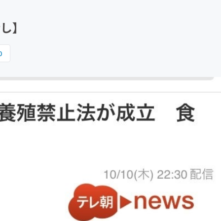
CAMPFIRE for Social Good
CAMPFIRE Creation
話し】
0