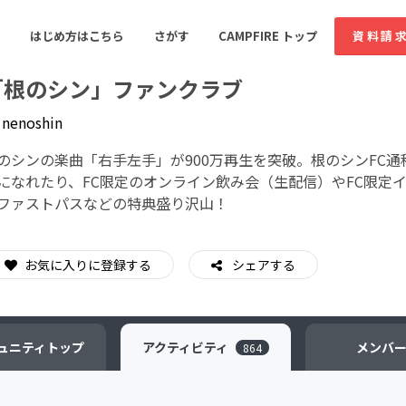
はじめ方はこちら
さがす
CAMPFIRE トップ
資料請
「根のシン」ファンクラブ
y
nenoshin
すめのコミュニティ
人気のコミュニティ
新着のコミュ
のシンの楽曲「右手左手」が900万再生を突破。根のシンFC
になれたり、FC限定のオンライン飲み会（生配信）やFC限定
ファストパスなどの特典盛り沢山！
音楽
舞台・パフォーマンス
ゲーム・サービス開発
フード・飲食店
お気に入りに登録する
シェアする
書籍・雑誌出版
アニメ・漫画
ソーシャルグッド
ビューティー・ヘルス
ュニティ
トップ
アクティビティ
メンバ
864