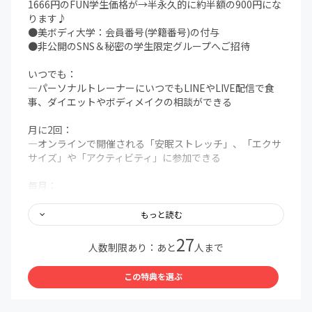
1666円のFUN学生価格が→半永久的に約半額の900円にな
ります♪
●美ボディ大学：会員番号(学籍番号)の付与
●非公開のSNS＆秘密の学生限定グループへご招待
︎いつでも：
―パーソナルトレーナーにいつでもLINEやLIVE配信で食
事、ダイエットやボディメイクの相談ができる
月に2回：
―オンラインで開催される「安眠ストレッチ」、「エクサ
サイズ」や「アクティビティ」に参加できる
毎月：
ー在校生メンバー(新規入学生等)の紹介
―会員限定の記事や動画コンテンツを閲覧可能
もっと読む
―会員限定の活動報告が受け取れる(アクティビティや非公
27
開コミュニティ等にて)
人数制限あり：あと
人まで
― 学長、理事長等のダイエット＆健康コラムの連載原稿
(新聞や雑誌等)が買わなくても毎月見れる
この特典を選ぶ
その他FUN特典：