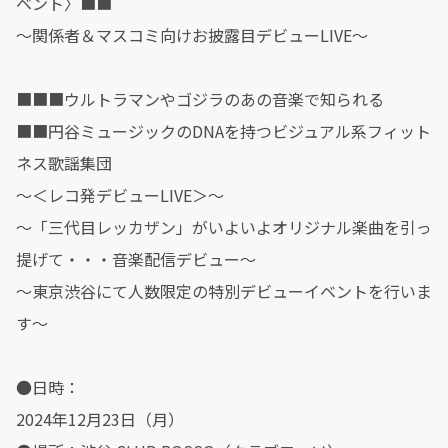
ベント〉■■
～関係者＆マスコミ向けお披露目デビューLIVE～
■■■ウルトラマンやゴジラのあの音楽で知られる
■■円谷ミュージックのDNAを持つビジュアル系フィット
ネス歌謡集団
～＜レコ発デビューLIVE＞～
～「三代目レッカザン」がいよいよオリジナル楽曲を引っ
提げて・・・音楽配信デビュー～
～東京渋谷にて人数限定の特別デビューイベントを行いま
す～
●日時：
2024年12月23日（月）