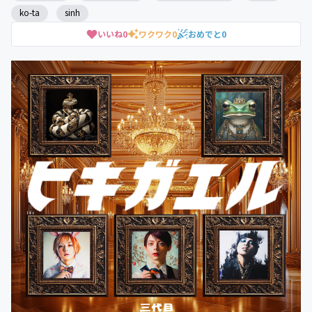
ko-ta
sinh
いいね
0
ワクワク
0
おめでと
0