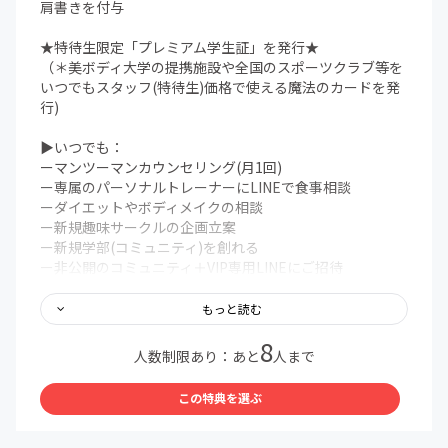
肩書きを付与
★特待生限定「プレミアム学生証」を発行★
（＊美ボディ大学の提携施設や全国のスポーツクラブ等を
いつでもスタッフ(特待生)価格で使える魔法のカードを発
行)
▶︎いつでも：
ーマンツーマンカウンセリング(月1回)
ー専属のパーソナルトレーナーにLINEで食事相談
ーダイエットやボディメイクの相談
ー新規趣味サークルの企画立案
ー新規学部(コミュニティ)を創れる
ー非公開のコミュニティ＋VIP専用LINEにご招待
もっと読む
▶その他VIP特典(公私共に美ボディ大学を有効活用できち
8
ゃう！)
人数制限あり：あと
人まで
ー学生の名前＋学長のサイン入り著書をお届け★
この特典を選ぶ
(＊希望者全員)
ー東京原宿のスタジオが月に１回2時間使える