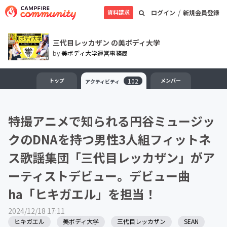
/
資料請求
ログイン
新規会員登録
三代目レッカザン の美ボディ大学
by
美ボディ大学運営事務局
トップ
102
メンバー
アクティビティ
特撮アニメで知られる円谷ミュージッ
クのDNAを持つ男性3人組フィットネ
ス歌謡集団「三代目レッカザン」がア
ーティストデビュー。デビュー曲
ha「ヒキガエル」を担当！
2024/12/18 17:11
ヒキガエル
美ボディ大学
三代目レッカザン
SEAN