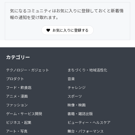
(用途：YouTube動画、スチール撮影、独自の交流会等)
気になるコミュニティはお気に入りに登録しておくと新着情
報の通知を受け取れます。
ー学長とフェイスブック友達になれる★
ー毎月開催予定のオンライン交流会や飲み会への参加権
(※顔出しの有無は自由)
お気に入りに登録する
ー舞台、LIVE等のご招待(不定期)
ー著名人、タレント、医師や専門家を招いたリアルパーテ
ィ(年に1回以上)に優先的且つ特別(VIP)参加権
カテゴリー
▶毎週：
テクノロジー・ガジェット
まちづくり・地域活性化
―オンラインで開催される「安眠ストレッチ」や「エクサ
サイズ」に参加できる
プロダクト
音楽
(その内、月1回はパーソナルトレーニング形式で実施)
フード・飲食店
チャレンジ
▶毎月：
アニメ・漫画
スポーツ
ー月1回のマンツーマン”ボディメイク”カウンセリング
ファッション
映像・映画
(最新AIによる姿勢解析等)
ゲーム・サービス開発
書籍・雑誌出版
―会員限定のコンテンツを閲覧
ビジネス・起業
ビューティー・ヘルスケア
―学長のダイエット＆健康コラムの連載原稿(新聞等)が買
アート・写真
舞台・パフォーマンス
わなくても毎月読める