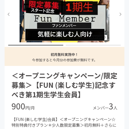
初月無料実施中！
今参加すると今月分の参加費が無料です。
＜オープニングキャンペーン/限定
募集＞【FUN (楽しむ学生)記念す
べき第1期生学生会員】
900
3
円/月
メンバー
人
【FUN (楽しむ学生)会員】＜オープニングキャンペーン☆
特別特典付きプラン＊少人数限定募集＞初月無料＋さらに