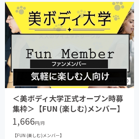
☆オンライン交流会＆サークルのオンライン飲み会に参加
できる
(開催目安：3ヶ月に１回 ※音声のみの参加で顔出しは
しなくてもOK)
☆その他、著名人、タレント、医師や専門家を招いたパー
ティ(年に1回)への優先ご案内
☆三代目烈火斬メンバーのSNS鍵アカにご招待＆LIVEチケ
ットの一般発売前の優先確保権利
●SNS特典：
→InstagramやTwitterなどのSNSで「美ボディ大学」の
「学生」であることを発信することができます。
講師の方は「美ボディ大学」の「講師」「教授」等
本コミュニティが正式に認めた肩書きをご自由に活用して
いただくことができます。
＜美ボディ大学正式オープン時募
︎お知らせ：
集枠＞【FUN (楽しむ)メンバー】
コミュニティ立ち上げ＆創業メンバーとして第1期生の学
生メンバー募集中！
1,666
円/月
こちらの初月無料ボタンからコミュニティに参加して無料
の体験入学に来てくださいね！
【FUN (楽しむ)メンバー】
美と健康で人生をちょっぴり楽しく、豊かにしていきまし