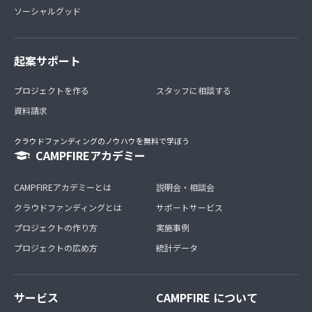
ソーシャルグッド
★プレミアム学生証(福利厚生カード)とは？
起案サポート
美ボディ大学の特待生だけが使えるカードを発行★
→ 例えば、全国にある提携スポーツクラブの月額会員にな
プロジェクトを作る
らなくても特待生だけの学生価格が設定され”使いたい時
スタッフに相談する
だけ都度利用として使えたり、有名カラオケチェーン店の
資料請求
会員証を作らなくても、このカードを提示するだけでいつ
でもスタッフ(美ボディ大学の学生)価格が適用されたりす
クラウドファンディングのノウハウを無料で学ぼう
る”魔法のようなカード
CAMPFIREアカデミー
(※販売や譲渡等は出来ません)
CAMPFIREアカデミーとは
説明会・相談会
※「★」印は2ヶ月継続のスペシャル特典として
クラウドファンディングとは
サポートサービス
プロジェクトの作り方
実施事例
プロジェクトの広め方
統計データ
サービス
CAMPFIRE について