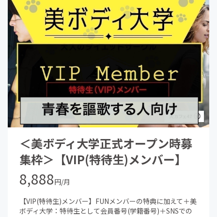
(開催目安：3ヶ月に１回 ※音声のみの参加で顔出しは
しなくてもOK)
☆その他、著名人、タレント、医師や専門家を招いたパー
ティ(年に1回)への優先ご案内
●SNS特典：
→InstagramやTwitterなどのSNSで「美ボディ大学」の
「学生」であることを発信することができます。
講師の方は「美ボディ大学」の「講師」「教授」等
本コミュニティが正式に認めた肩書きをご自由に活用して
いただくことができます。
＜美ボディ大学正式オープン時募
集枠＞【VIP(特待生)メンバー】
8,888
円/月
【VIP(特待生)メンバー】FUNメンバーの特典に加えて＋美
ボディ大学：特待生として会員番号(学籍番号)＋SNSでの