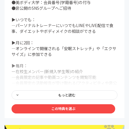
●美ボディ大学：会員番号(学籍番号)の付与
ょう！
●非公開のSNSグループへご招待
▶︎いつでも：
―パーソナルトレーナーにいつでもLINEやLIVE配信で食
事、ダイエットやボディメイクの相談ができる︎
▶月に2回：
―オンラインで開催される「安眠ストレッチ」や「エクサ
サイズ」に参加できる︎
▶毎月：
ー在校生メンバー(新規入学生等)の紹介
―会員限定の記事や動画コンテンツを閲覧可能
―会員限定の活動報告が受け取れる(アクティビティや非公
開コミュニティ等にて)
― 学長のダイエット＆健康コラムの連載原稿(新聞等)が買
もっと読む
わなくても毎月見れる
この特典を選ぶ
▶その他FUN特典：
☆オンライン交流会＆サークルのオンライン飲み会に参加
できる