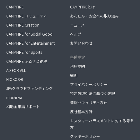
CAMPFIRE
CAMPFIREとは
CAMPFIRE コミュニティ
あんしん・安全への取り組み
CAMPFIRE Creation
ニュース
CAMPFIRE for Social Good
ヘルプ
CAMPFIRE for Entertainment
お問い合わせ
CAMPFIRE for Sports
各種規定
CAMPFIRE ふるさと納税
利用規約
AD FOR ALL
細則
HIOKOSHI
プライバシーポリシー
JFAクラウドファンディング
特定商取引法に基づく表記
machi-ya
情報セキュリティ方針
補助金申請サポート
反社基本方針
カスタマーハラスメントに対する考え
方
クッキーポリシー