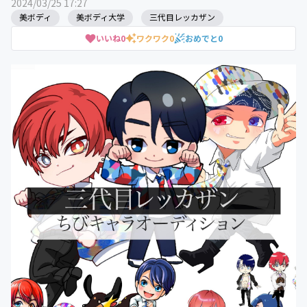
2024/03/25 17:27
美ボディ
美ボディ大学
三代目レッカザン
いいね
0
ワクワク
0
おめでと
0