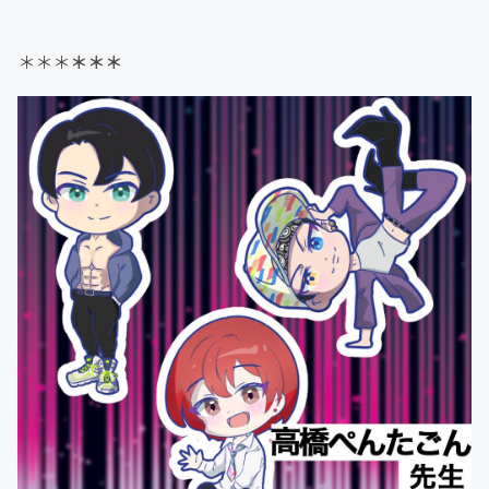
＊＊＊
＊＊＊