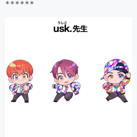
＊＊＊
＊＊＊