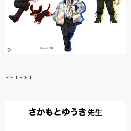
＊＊＊
＊＊＊