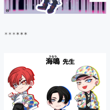
＊＊＊
＊＊＊