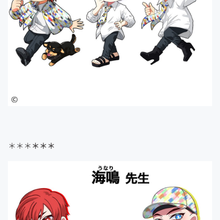
＊＊＊
＊＊＊