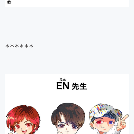
＊＊＊
＊＊＊