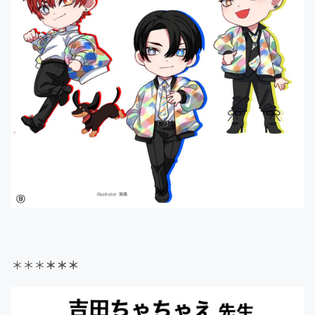
＊＊＊
＊＊＊