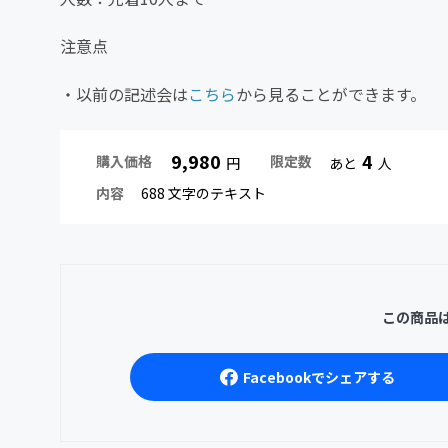
注意点
・以前の記述会は
こちら
から見ることができます。
9,980
4
購入価格
限定数
円
あと
人
内容
688 文字のテキスト
この商品
Facebookでシェアする