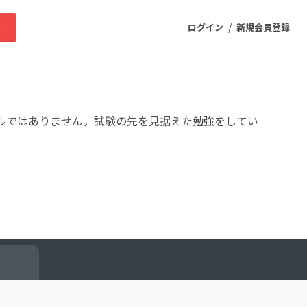
/
求
ログイン
新規会員登録
ニティ
ルではありません。試験の先を見据えた勉強をしてい
プロダクト
ファッション
スポーツ
ケア
まちづくり・地域活性化
ー