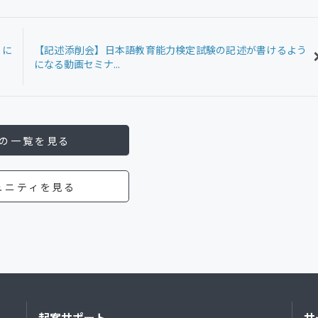
うに
【記述添削会】日本語教育能力検定試験の記述が書けるよう
になる動画セミナ...
の一覧を見る
ュニティを見る
起案サポート
サ