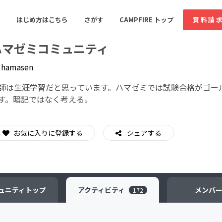
はじめ方はこちら
さがす
CAMPFIRE トップ
資料請
ハマゼミコミュニティ
y
hamasen
すめのコミュニティ
人気のコミュニティ
新着のコミュ
師は生涯学習だと思っています。ハマゼミでは試験合格がゴー
す。暗記ではなく考える。
音楽
舞台・パフォーマンス
お気に入りに登録する
シェアする
ゲーム・サービス開発
フード・飲食店
書籍・雑誌出版
アニメ・漫画
ソーシャルグッド
ビューティー・ヘルス
ュニティ
トップ
アクティビティ
メンバ
172