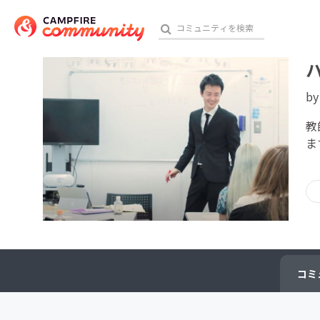
b
おす
教
ま
アート・写真
テクノロジー・ガジェット
映像・映画
ビジネス・起業
コミ
チャレンジ