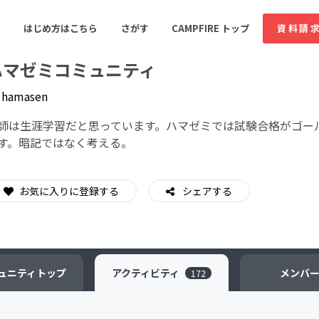
はじめ方はこちら
さがす
CAMPFIRE トップ
資料請
ハマゼミコミュニティ
y
hamasen
すめのコミュニティ
人気のコミュニティ
新着のコミュ
師は生涯学習だと思っています。ハマゼミでは試験合格がゴー
す。暗記ではなく考える。
音楽
舞台・パフォーマンス
お気に入りに登録する
シェアする
ゲーム・サービス開発
フード・飲食店
書籍・雑誌出版
アニメ・漫画
ソーシャルグッド
ビューティー・ヘルス
ュニティ
トップ
アクティビティ
メンバ
172