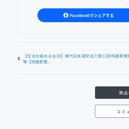
Facebookでシェアする
【文法を極める会30】現代日本語文法⑦第13部待遇表現
章【待遇表現...
商品
コミ