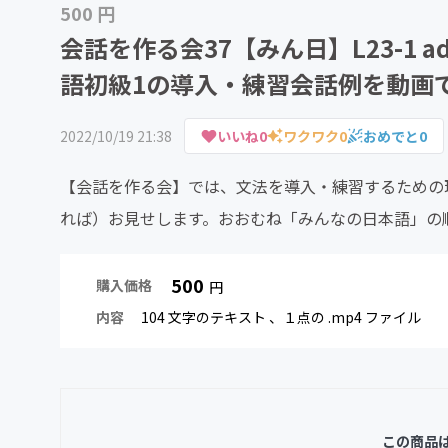
500 円
会話を作る会37【みん日】L23-1 
語初級1の導入・練習会話例を動画
2022/10/19 21:38
いいね
0
ワクワク
0
おめでと
0
【会話を作る会】では、文法を導入・練習するための
れば）お見せします。おおむね「みんなの日本語」の
500
購入価格
円
内容
104 文字のテキスト
、１点の .mp4 ファイル
この商品