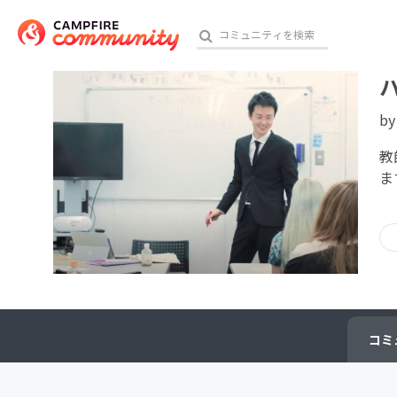
b
おす
教
ま
アート・写真
テクノロジー・ガジェット
映像・映画
ビジネス・起業
コミ
チャレンジ