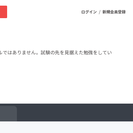
/
求
ログイン
新規会員登録
ニティ
ルではありません。試験の先を見据えた勉強をしてい
プロダクト
ファッション
スポーツ
ケア
まちづくり・地域活性化
ー