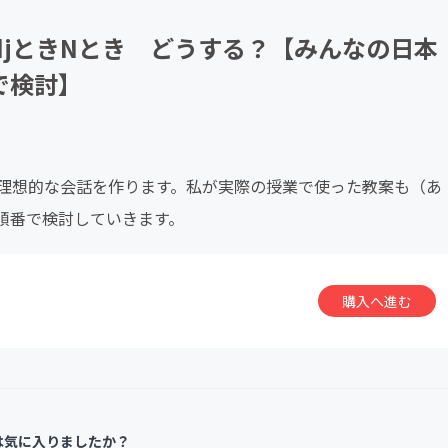
CAMPFIRE for Social Good
CAMPFIRE Creation
adjときNとき どうする？【みんなの日本
で検討】
理想的な会話を作ります。私が実際の授業で使った教案も（あ
順番で検討していきます。
購入へ進む
は気に入りましたか？