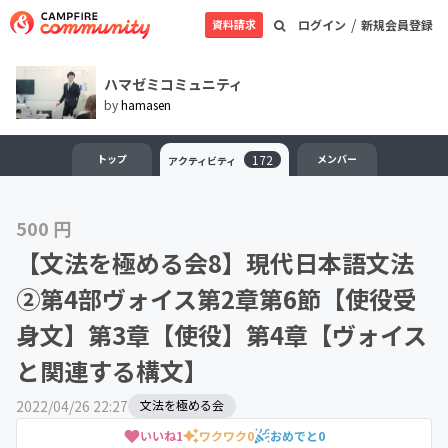
/
資料請求
ログイン
新規会員登録
ハマゼミコミュニティ
by
hamasen
トップ
172
メンバー
アクティビティ
500 円
【文法を極める会8】現代日本語文法
②第4部ヴォイス第2章第6節【使役受
身文】第3章【使役】第4章【ヴォイス
と関連する構文】
2022/04/26 22:27
文法を極める会
いいね
1
ワクワク
0
おめでと
0