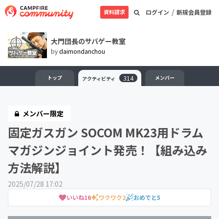
/
資料請求
ログイン
新規会員登録
大門団長のサバゲー教室
by
daimondanchou
トップ
314
メンバー
アクティビティ
メンバー限定
固定ガスガン SOCOM MK23用ドラム
マガジンジョイント発売！【組み込み
方法解説】
2025/07/28 17:02
いいね
16
ワクワク
2
おめでと
5