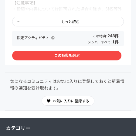
【注意事項】
・投稿や内容については許可された場合を除き、SNS等外
部への口外は禁止いたします。
・他の参加者の方への誹謗中傷、荒らし行為などに該当す
もっと読む
る行為があった場合、その他運営の妨げになると判断した
場合、強制退会とさせていただく場合があります。
248件
この特典:
限定アクティビティ
・決済後のご返金やキャンセルは一切できかねますので、
1件
メンバーすべて:
予めご了承ください。
・退会の際は必ずCAMPFIREサイト上での退会手続きをお
この特典を選ぶ
願いいたします。詳しくは下記をご覧ください。
https://help.camp-fire.jp/hc/ja/articles/229489627
【参加方法】
気になるコミュニティはお気に入りに登録しておくと新着情
・当ページの「今すぐ参加する」もしくは「この特典を選
報の通知を受け取れます。
ぶ」ボタンから参加することができます。
https://help.camp-fire.jp/hc/ja/articles/229489607-コ
ミュニティの入会方法を教えてください
お気に入りに登録する
【決済について】
https://help.camp-fire.jp/hc/ja/articles/360037473172-
対応しているお支払い方法について
カテゴリー