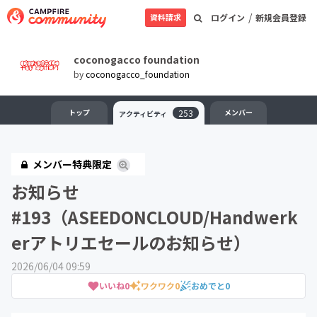
/
資料請求
ログイン
新規会員登録
coconogacco foundation
by
coconogacco_foundation
トップ
253
メンバー
アクティビティ
メンバー特典限定
お知らせ
#193（ASEEDONCLOUD/Handwerk
erアトリエセールのお知らせ）
2026/06/04 09:59
いいね
0
ワクワク
0
おめでと
0