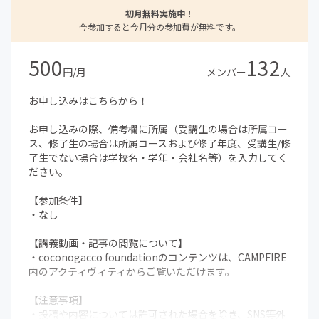
初月無料実施中！
今参加すると今月分の参加費が無料です。
500
132
円/月
メンバー
人
お申し込みはこちらから！
お申し込みの際、備考欄に所属（受講生の場合は所属コー
ス、修了生の場合は所属コースおよび修了年度、受講生/修
了生でない場合は学校名・学年・会社名等）を入力してく
ださい。
【参加条件】
・なし
【講義動画・記事の閲覧について】
・coconogacco foundationのコンテンツは、CAMPFIRE
内のアクティヴィティからご覧いただけます。
【注意事項】
・投稿や内容については許可された場合を除き、SNS等外