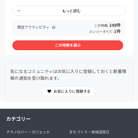
部への口外は禁止いたします。
・他の参加者の方への誹謗中傷、荒らし行為などに該当す
もっと読む
る行為があった場合、その他運営の妨げになると判断した
場合、強制退会とさせていただく場合があります。
248件
この特典:
限定アクティビティ
・決済後のご返金やキャンセルは一切できかねますので、
1件
メンバーすべて:
予めご了承ください。
・退会の際は必ずCAMPFIREサイト上での退会手続きをお
この特典を選ぶ
願いいたします。詳しくは下記をご覧ください。
https://help.camp-fire.jp/hc/ja/articles/229489627
【参加方法】
気になるコミュニティはお気に入りに登録しておくと新着情
・当ページの「今すぐ参加する」もしくは「この特典を選
報の通知を受け取れます。
ぶ」ボタンから参加することができます。
https://help.camp-fire.jp/hc/ja/articles/229489607-コ
ミュニティの入会方法を教えてください
お気に入りに登録する
【決済について】
https://help.camp-fire.jp/hc/ja/articles/360037473172-
対応しているお支払い方法について
カテゴリー
テクノロジー・ガジェット
まちづくり・地域活性化