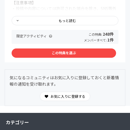
【注意事項】
・投稿や内容については許可された場合を除き、SNS等外
部への口外は禁止いたします。
・他の参加者の方への誹謗中傷、荒らし行為などに該当す
もっと読む
る行為があった場合、その他運営の妨げになると判断した
場合、強制退会とさせていただく場合があります。
248件
この特典:
限定アクティビティ
・決済後のご返金やキャンセルは一切できかねますので、
1件
メンバーすべて:
予めご了承ください。
・退会の際は必ずCAMPFIREサイト上での退会手続きをお
この特典を選ぶ
願いいたします。詳しくは下記をご覧ください。
https://help.camp-fire.jp/hc/ja/articles/229489627
【参加方法】
気になるコミュニティはお気に入りに登録しておくと新着情
・当ページの「今すぐ参加する」もしくは「この特典を選
報の通知を受け取れます。
ぶ」ボタンから参加することができます。
https://help.camp-fire.jp/hc/ja/articles/229489607-コ
ミュニティの入会方法を教えてください
お気に入りに登録する
【決済について】
https://help.camp-fire.jp/hc/ja/articles/360037473172-
対応しているお支払い方法について
カテゴリー