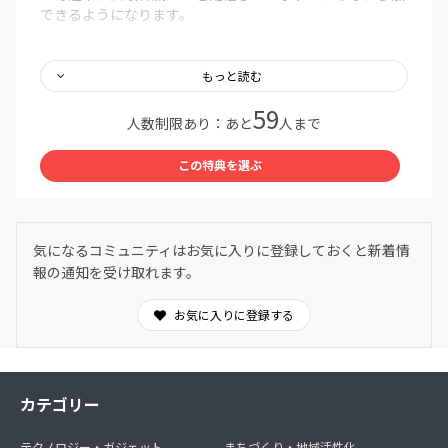
できるようになります。
・予想情報についてはLINEのオープンチャットを併用し、
会員様に予想を提供します。掲示板を使ったオススメ馬情
もっと読む
報や狙い馬情報、あらゆる皆様に有益な情報については、
59
サロン掲示板にてお伝え致します。LINEオープンチャット
人数制限あり：あと
人まで
への招待は入会申請後、CAMPFIREから自動送信されるメ
ール（タイトル：【CAMPFIRE】支援完了のお知らせ」）
この特典を選ぶ
内にて、非公開LINEオープンチャットへの参加手順をご連
絡します。
（予め【@camp-fire.jp】のドメインからメールを受信で
きるように設定をお願いいたします）
気になるコミュニティはお気に入りに登録しておくと新着情
報の通知を受け取れます。
・不定期にて地方交流重賞の予想等、地方競馬予想も配信
予定となります。
お気に入りに登録する
・2980円の特典と3980円の特典がありますが、2980円の
特典については初期メンバーの皆様用に作らせて頂いた物
です。2980円の特典に空きがある場合はそちらの方に加入
して頂ければと思います。
カテゴリー
翌月に空きができた場合などは、お手数でも2980円のプラ
ンに登録し直して頂く事をオススメします。
テクノロジー・ガジェット
まちづくり・地域活性化