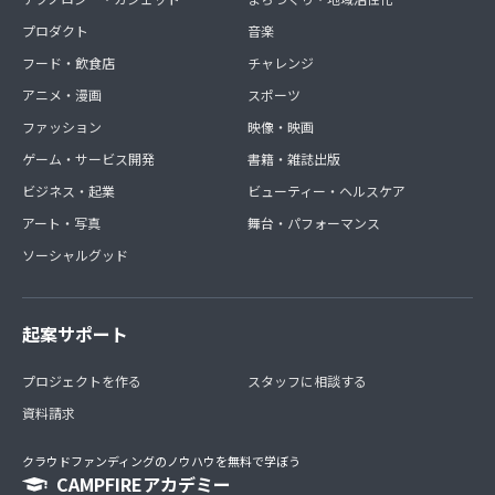
プロダクト
音楽
・最後に馬券購入はあくまでも、個人の責任となります。
フード・飲食店
チャレンジ
本コミュニティに参加したからといって必ず利益が出ると
は限りません。
アニメ・漫画
スポーツ
ファッション
映像・映画
ゲーム・サービス開発
書籍・雑誌出版
以上踏まえまして、まだ私達も初めての事で色々とご迷惑
おかけする事と思いますがよろしくお願い致します。
ビジネス・起業
ビューティー・ヘルスケア
アート・写真
舞台・パフォーマンス
ソーシャルグッド
起案サポート
プロジェクトを作る
スタッフに相談する
資料請求
クラウドファンディングのノウハウを無料で学ぼう
CAMPFIREアカデミー