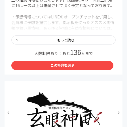
に16レース以上は推奨させて頂く予定となっております。
・予想情報についてはLINEのオープンチャットを併用し、
会員様に予想を提供します。掲示板を使ったオススメ馬情
報や狙い馬情報、あらゆる皆様に有益な情報については、
サロン掲示板にてお伝え致します。LINEオープンチャット
への招待は入会申請後、CAMPFIREから自動送信されるメ
もっと読む
ール（タイトル：【CAMPFIRE】支援完了のお知らせ」）
136
内にて、非公開LINEオープンチャットへの参加手順をご連
人数制限あり：あと
人まで
絡します。
（予め【@camp-fire.jp】のドメインからメールを受信で
この特典を選ぶ
きるように設定をお願いいたします）
・不定期にて地方交流重賞の予想等、地方競馬予想も不定
期で配信予定となります。
・玄眼トーナメントと題して、不定期にて会員内限定での
予想対決を行います。このトーナメントで好成績を残され
当会代表に認められた方々を「玄眼神威四天王」としてサ
ロン内掲示板にて予想を公表して頂くという企画も実施致
します。