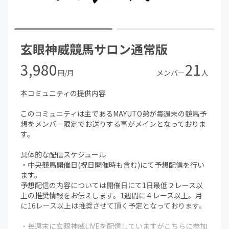
・最後に馬券購入はあくまでも、個人の責任となります。
本コミュニティに参加したからといって必ず利益が出ると
は限りません。
玄眼神威競馬サロン通常版
以上踏まえまして、まだ私達も初めての事で色々とご迷惑
3,980
21
おかけする事と思いますがよろしくお願い致します。
円/月
メンバー
人
本コミュニティの提供内容
このコミュニティは主であるMAYUTO弟が毎週末の競馬予
想をメンバー限定でお送りする事がメインとなっておりま
す。
具体的な配信スケジュール
・中央競馬開催日(祝日開催時も含む)にて予想配信を行い
ます。
予想配信の内容については開催日にて1日最低２レース以
上の推奨情報をお伝えします。1週間に４レース以上。月
に16レース以上は推奨させて頂く予定となっております。
・毎週末に玄眼神威LIVEを配信していますがこちらに参加