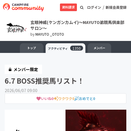
/
資料請求
ログイン
新規会員登録
玄眼神威(ケンガンカムイ)〜MAYUTO弟競馬倶楽部
サロン〜
by
MAYUTO _OTOTO
トップ
1350
メンバー
アクティビティ
メンバー限定
6.7 BOSS推奨馬リスト！
2026/06/07 09:00
いいね
0
ワクワク
0
おめでと
0