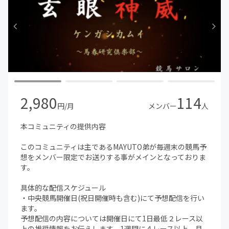
2,980
114
円/月
メンバー
人
本コミュニティの提供内容
このコミュニティは主であるMAYUTO弟が毎週末の競馬予
想をメンバー限定でお送りする事がメインとなっておりま
す。
具体的な配信スケジュール
・中央競馬開催日(祝日開催時も含む)にて予想配信を行い
ます。
予想配信の内容については開催日にて1日最低２レース以
上の推奨情報をお伝えします。1週間に４レース以上。月