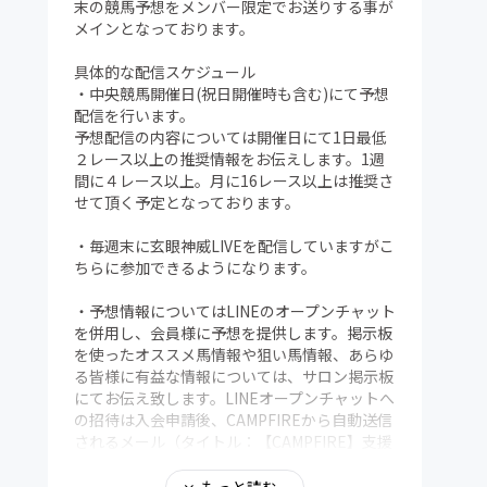
末の競馬予想をメンバー限定でお送りする事が
メインとなっております。
具体的な配信スケジュール
・中央競馬開催日(祝日開催時も含む)にて予想
配信を行います。
予想配信の内容については開催日にて1日最低
２レース以上の推奨情報をお伝えします。1週
間に４レース以上。月に16レース以上は推奨さ
せて頂く予定となっております。
・毎週末に玄眼神威LIVEを配信していますがこ
ちらに参加できるようになります。
・予想情報についてはLINEのオープンチャット
を併用し、会員様に予想を提供します。掲示板
を使ったオススメ馬情報や狙い馬情報、あらゆ
る皆様に有益な情報については、サロン掲示板
にてお伝え致します。LINEオープンチャットへ
の招待は入会申請後、CAMPFIREから自動送信
されるメール（タイトル：【CAMPFIRE】支援
完了のお知らせ」）内にて、非公開LINEオープ
ンチャットへの参加手順をご連絡します。
もっと読む