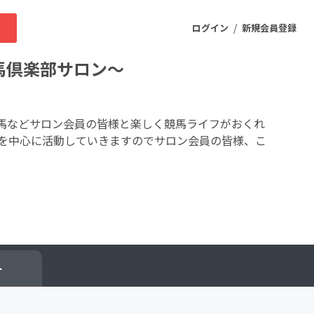
/
求
ログイン
新規会員登録
競馬倶楽部サロン〜
ニティ
馬などサロン会員の皆様と楽しく競馬ライフがおくれ
弟を中心に活動していきますのでサロン会員の皆様、こ
プロダクト
ファッション
スポーツ
ケア
まちづくり・地域活性化
ー