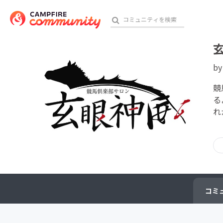
b
おす
競
る
れ
アート・写真
テクノロジー・ガジェット
映像・映画
ビジネス・起業
コミ
チャレンジ