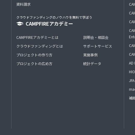
資料請求
CA
CAM
クラウドファンディングのノウハウを無料で学ぼう
CAM
CAMPFIREアカデミー
CAM
Ent
CAMPFIREアカデミーとは
説明会・相談会
CAM
クラウドファンディングとは
サポートサービス
CA
プロジェクトの作り方
実施事例
AD 
プロジェクトの広め方
統計データ
HIO
J
mac
補