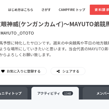
はじめ方はこちら
さがす
CAMPFIRE トップ
資料請
玄眼神威(ケンガンカムイ)〜MAYUTO弟
y
MAYUTO _OTOTO
すめのコミュニティ
人気のコミュニティ
新着のコミュ
馬予想に特化したサロンです。週末の中央競馬や平日の地方競
ような場所にしていきたいと思います。当会代表のMAYUTO
からよろしくお願い致します。
音楽
舞台・パフォーマンス
ゲーム・サービス開発
フード・飲食店
お気に入りに登録する
シェアする
書籍・雑誌出版
アニメ・漫画
ソーシャルグッド
ビューティー・ヘルス
ュニティ
トップ
アクティビティ
メンバ
1348