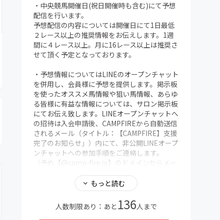
・中央競馬開催日(祝日開催時も含む)にて予想
配信を行います。
予想配信の内容については開催日にて1日最低
２レース以上の推奨情報をお伝えします。1週
間に４レース以上。月に16レース以上は推奨さ
せて頂く予定となっております。
・予想情報についてはLINEのオープンチャット
を併用し、会員様に予想を提供します。掲示板
を使ったオススメ馬情報や狙い馬情報、あらゆ
る皆様に有益な情報については、サロン掲示板
にてお伝え致します。LINEオープンチャットへ
の招待は入会申請後、CAMPFIREから自動送信
されるメール（タイトル：【CAMPFIRE】支援
完了のお知らせ」）内にて、非公開LINEオープ
ンチャットへの参加手順をご連絡します。
（予め【@camp-fire.jp】のドメインからメー
ルを受信できるように設定をお願いいたしま
す）
もっと読む
136
・不定期にて地方交流重賞の予想等、地方競馬
人数制限あり：あと
人まで
予想も不定期で配信予定となります。