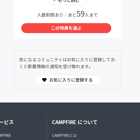
（予め【@camp-fire.jp】のドメインからメー
59
ルを受信できるように設定をお願いいたしま
人数制限あり：あと
人まで
す）
この特典を選ぶ
・不定期にて地方交流重賞の予想等、地方競馬
予想も配信予定となります。
・2980円の特典と3980円の特典があります
が、2980円の特典については初期メンバーの
気になるコミュニティはお気に入りに登録してお
皆様用に作らせて頂いた物です。2980円の特
くと新着情報の通知を受け取れます。
典に空きがある場合はそちらの方に加入して頂
ければと思います。
お気に入りに登録する
翌月に空きができた場合などは、お手数でも
2980円のプランに登録し直して頂く事をオス
スメします。
・最後に馬券購入はあくまでも、個人の責任と
なります。
ービス
CAMPFIRE について
本コミュニティに参加したからといって必ず利
益が出るとは限りません。
MPFIRE
CAMPFIREとは