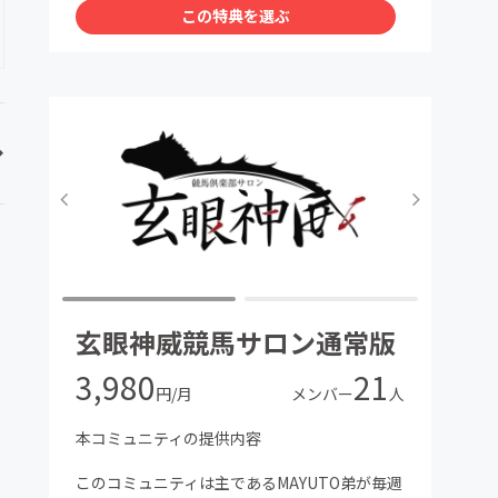
この特典を選ぶ
・玄眼トーナメントと題して、不定期にて会員
内限定での予想対決を行います。このトーナメ
ントで好成績を残され当会代表に認められた
方々を「玄眼神威四天王」としてサロン内掲示
板にて予想を公表して頂くという企画も実施致
します。
・最後に馬券購入はあくまでも、個人の責任と
なります。
本コミュニティに参加したからといって必ず利
益が出るとは限りません。
以上踏まえまして、まだ私達も初めての事で
玄眼神威競馬サロン通常版
色々とご迷惑おかけする事と思いますがよろし
くお願い致します。
3,980
21
円/月
メンバー
人
本コミュニティの提供内容
このコミュニティは主であるMAYUTO弟が毎週