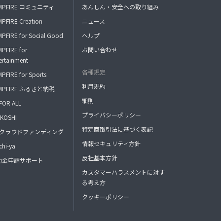
MPFIRE コミュニティ
あんしん・安全への取り組み
以上踏まえまして、まだ私達も初めての事で
PFIRE Creation
ニュース
色々とご迷惑おかけする事と思いますがよろし
くお願い致します。
PFIRE for Social Good
ヘルプ
PFIRE for
お問い合わせ
ertainment
各種規定
PFIRE for Sports
利用規約
MPFIRE ふるさと納税
細則
FOR ALL
プライバシーポリシー
KOSHI
特定商取引法に基づく表記
FAクラウドファンディング
情報セキュリティ方針
hi-ya
反社基本方針
助金申請サポート
カスタマーハラスメントに対す
る考え方
クッキーポリシー