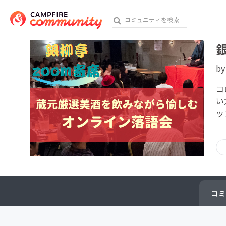
b
おす
コ
い
ッ
アート・写真
テクノロジー・ガジェット
映像・映画
ビジネス・起業
コミ
チャレンジ