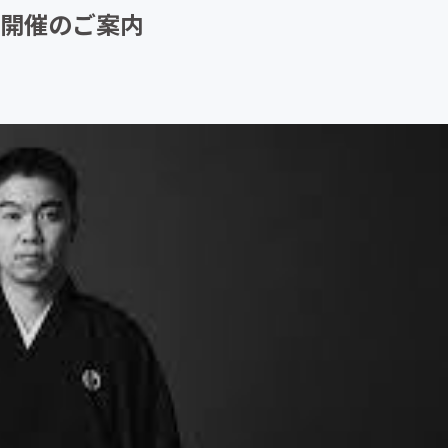
会開催のご案内
CAMPFIRE for Social Good
CAMPFIRE Creation