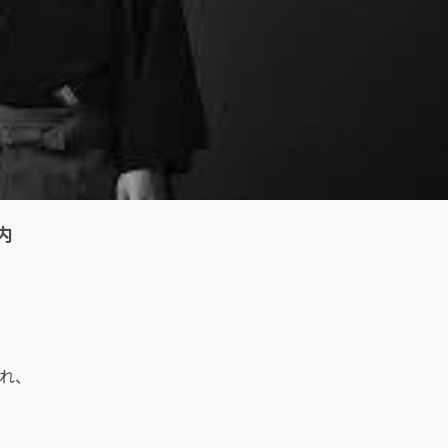
内
され、
。