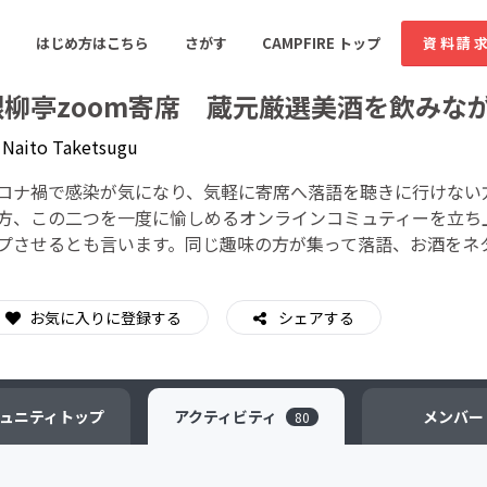
はじめ方はこちら
さがす
CAMPFIRE トップ
資料請
銀柳亭zoom寄席 蔵元厳選美酒を飲みな
y
Naito Taketsugu
すめのコミュニティ
人気のコミュニティ
新着のコミュ
ロナ禍で感染が気になり、気軽に寄席へ落語を聴きに行けない
方、この二つを一度に愉しめるオンラインコミュティーを立ち
プさせるとも言います。同じ趣味の方が集って落語、お酒をネ
音楽
舞台・パフォーマンス
ゲーム・サービス開発
フード・飲食店
お気に入りに登録する
シェアする
書籍・雑誌出版
アニメ・漫画
ソーシャルグッド
ビューティー・ヘルス
ュニティ
トップ
アクティビティ
メンバー
80