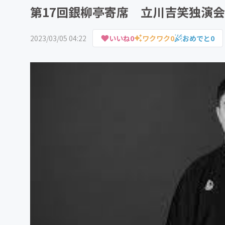
第17回銀柳亭寄席 立川吉笑独演
2023/03/05 04:22
いいね
0
ワクワク
0
おめでと
0