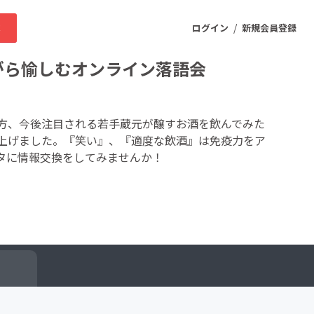
/
求
ログイン
新規会員登録
がら愉しむオンライン落語会
ニティ
方、今後注目される若手蔵元が醸すお酒を飲んでみた
上げました。『笑い』、『適度な飲酒』は免疫力をア
タに情報交換をしてみませんか！
プロダクト
ファッション
スポーツ
ケア
まちづくり・地域活性化