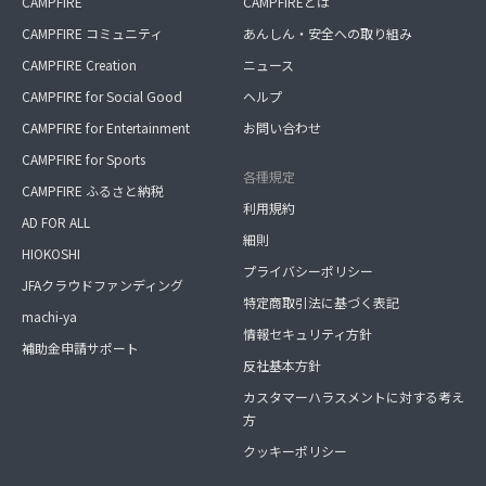
CAMPFIRE
CAMPFIREとは
CAMPFIRE コミュニティ
あんしん・安全への取り組み
CAMPFIRE Creation
ニュース
CAMPFIRE for Social Good
ヘルプ
CAMPFIRE for Entertainment
お問い合わせ
CAMPFIRE for Sports
各種規定
CAMPFIRE ふるさと納税
利用規約
AD FOR ALL
細則
HIOKOSHI
プライバシーポリシー
JFAクラウドファンディング
特定商取引法に基づく表記
machi-ya
情報セキュリティ方針
補助金申請サポート
反社基本方針
カスタマーハラスメントに対する考え
方
クッキーポリシー